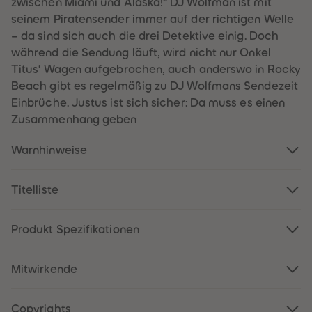
zwischen Miami und Alaska!“ DJ Wolfman ist mit
60
60
61
61
seinem Piratensender immer auf der richtigen Welle
62
62
– da sind sich auch die drei Detektive einig. Doch
63
63
64
64
während die Sendung läuft, wird nicht nur Onkel
65
65
Titus‘ Wagen aufgebrochen, auch anderswo in Rocky
66
66
67
67
Beach gibt es regelmäßig zu DJ Wolfmans Sendezeit
68
68
Einbrüche. Justus ist sich sicher: Da muss es einen
69
69
70
70
Zusammenhang geben
71
71
72
72
73
73
Warnhinweise
74
74
75
75
76
76
Titelliste
77
77
78
78
79
79
80
80
Produkt Spezifikationen
81
81
82
82
83
83
Mitwirkende
84
84
85
85
86
86
87
87
Copyrights