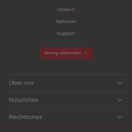
Meta-Navigation Footer
tonies®
my
tonies
Support
Vertrag widerrufen
Über uns
Nützliches
Rechtliches