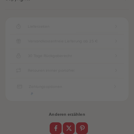
88
88
89
89
90
90
91
91
92
92
93
93
Lieferzeiten
94
94
95
95
96
96
Versandkostenfreie Lieferung ab 25 €
97
97
98
98
99
99
30 Tage Rückgaberecht
99+
99+
Retouren immer portofrei
Zahlungsoptionen
Anderen erzählen