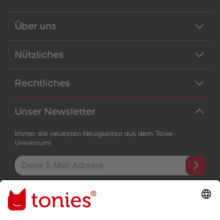
Über uns
Nützliches
Rechtliches
Unser Newsletter
Immer die neuesten Neuigkeiten aus dem Tonie-
Universum!
E-Mail-Addresse
Mit dem Absenden abonnierst du unseren E-Mail-Newsletter, der
auf den von dir bereitgestellten Informationen (z.B. Account-
informationen) und den von dir zu Werbezwecken bereitgestellten
Interaktionsinformationen (z.B. Abspielinformationen) basiert. Du