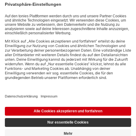
kannst den Newsletter jederzeit kostenlos abbestellen.
Datenschutzbestimmungen
.
Bezahlmethoden:
Links zu sozialen Netzwerken
© 2026 tonies GmbH
Die Nutzung der Inhalte für Text- und Data-Mining von (generativen) KI
Systemen ist in dem in Ziffer 14.4 der Nutzungsbedingungen genannten
Zusammenhang ausdrücklich vorbehalten und daher verboten.