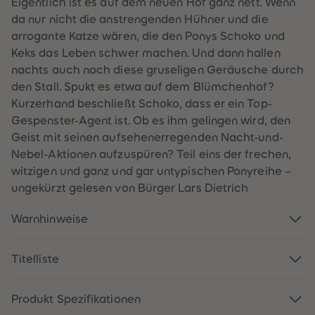
Eigentlich ist es auf dem neuen Hof ganz nett. Wenn
60
60
61
61
da nur nicht die anstrengenden Hühner und die
62
62
arrogante Katze wären, die den Ponys Schoko und
63
63
64
64
Keks das Leben schwer machen. Und dann hallen
65
65
nachts auch noch diese gruseligen Geräusche durch
66
66
67
67
den Stall. Spukt es etwa auf dem Blümchenhof?
68
68
Kurzerhand beschließt Schoko, dass er ein Top-
69
69
70
70
Gespenster-Agent ist. Ob es ihm gelingen wird, den
71
71
Geist mit seinen aufsehenerregenden Nacht-und-
72
72
73
73
Nebel-Aktionen aufzuspüren? Teil eins der frechen,
74
74
witzigen und ganz und gar untypischen Ponyreihe –
75
75
76
76
ungekürzt gelesen von Bürger Lars Dietrich
77
77
78
78
79
79
Warnhinweise
80
80
81
81
82
82
Titelliste
83
83
84
84
85
85
86
86
Produkt Spezifikationen
87
87