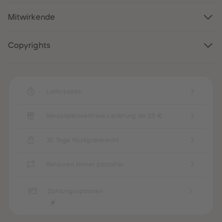
88
88
89
89
Mitwirkende
90
90
91
91
92
92
93
93
Copyrights
94
94
95
95
96
96
97
97
98
98
99
99
Lieferzeiten
99+
99+
Versandkostenfreie Lieferung ab 25 €
30 Tage Rückgaberecht
Retouren immer portofrei
Zahlungsoptionen