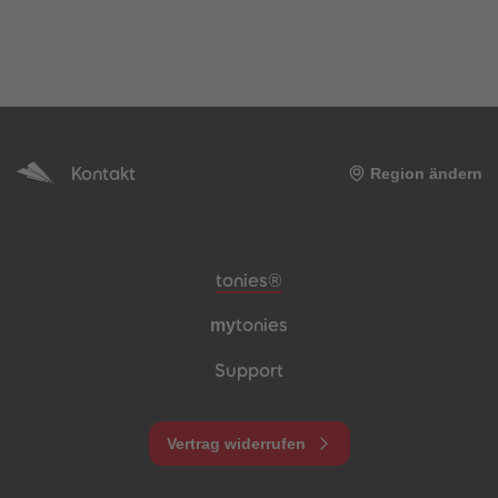
Kontakt
Region ändern
Meta-Navigation Footer
tonies®
my
tonies
Support
Vertrag widerrufen