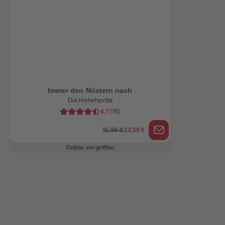
heiten
Immer den Nüstern nach
Die Haferhorde
4.7
(
16
)
13,59 €
16,99 €
Online vergriffen