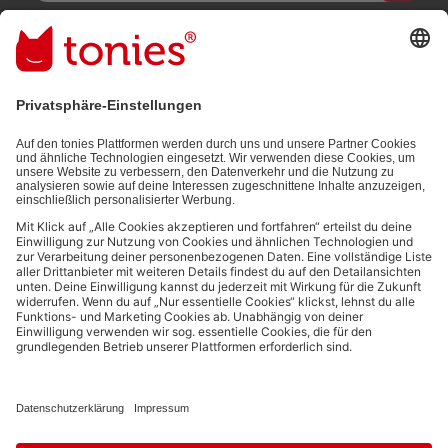
Mit dem Absenden abonnierst du unseren E-Mail-Newsletter, der
auf den von dir bereitgestellten Informationen (z.B. Account-
informationen) und den von dir zu Werbezwecken bereitgestellten
Interaktionsinformationen (z.B. Abspielinformationen) basiert. Du
kannst den Newsletter jederzeit kostenlos abbestellen.
Datenschutzbestimmungen
.
Bezahlmethoden:
Links zu sozialen Netzwerken
© 2026 tonies GmbH
Die Nutzung der Inhalte für Text- und Data-Mining von (generativen) KI
Systemen ist in dem in Ziffer 14.4 der Nutzungsbedingungen genannten