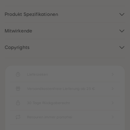
88
88
89
89
90
90
Produkt Spezifikationen
91
91
92
92
93
93
94
94
Mitwirkende
95
95
96
96
97
97
Copyrights
98
98
99
99
99+
99+
Lieferzeiten
Versandkostenfreie Lieferung ab 25 €
30 Tage Rückgaberecht
Retouren immer portofrei