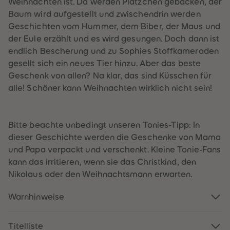
Weihnachten ist. Da werden Plätzchen gebacken, der
60
60
61
61
Baum wird aufgestellt und zwischendrin werden
62
62
Geschichten vom Hummer, dem Biber, der Maus und
63
63
64
64
der Eule erzählt und es wird gesungen. Doch dann ist
65
65
endlich Bescherung und zu Sophies Stoffkameraden
66
66
67
67
gesellt sich ein neues Tier hinzu. Aber das beste
68
68
Geschenk von allen? Na klar, das sind Küsschen für
69
69
70
70
alle! Schöner kann Weihnachten wirklich nicht sein!
71
71
72
72
73
73
74
74
Bitte beachte unbedingt unseren Tonies-Tipp: In
75
75
76
76
dieser Geschichte werden die Geschenke von Mama
77
77
und Papa verpackt und verschenkt. Kleine Tonie-Fans
78
78
79
79
kann das irritieren, wenn sie das Christkind, den
80
80
Nikolaus oder den Weihnachtsmann erwarten.
81
81
82
82
83
83
Warnhinweise
84
84
85
85
86
86
87
87
Titelliste