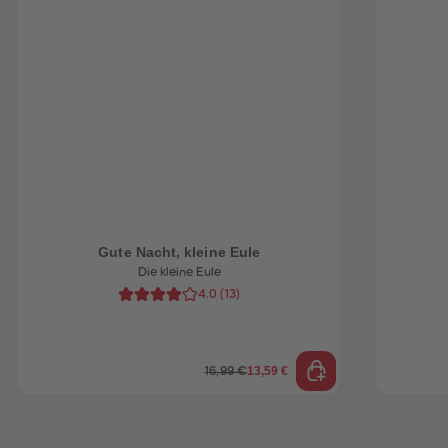
heiten
Gute Nacht, kleine Eule
Die kleine Eule
4.0
(
13
)
13,59 €
16,99 €