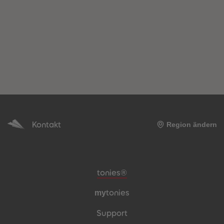
Kontakt
Region ändern
Meta-Navigation Footer
tonies®
my
tonies
Support