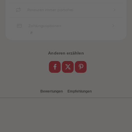
Retouren immer portofrei
Zahlungsoptionen
Anderen erzählen
heiten
Bewertungen
Empfehlungen