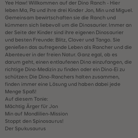
60
60
Yee Haw! Willkommen auf der Dino Ranch - Hier
61
61
leben Ma, Pa und ihre drei Kinder Jon, Min und Miguel.
62
62
63
63
Gemeinsam bewirtschaften sie die Ranch und
64
64
kümmern sich liebevoll um die Dinosaurier. Immer an
65
65
66
66
der Seite der Kinder sind ihre eigenen Dinosaurier
67
67
und besten Freunde: Blitz, Clover und Tango. Sie
68
68
69
69
genießen das aufregende Leben als Rancher und die
70
70
Abenteuer in der freien Natur. Ganz egal, ob es
71
71
72
72
darum geht, einen entlaufenen Dino einzufangen, die
73
73
richtige Dino-Medizin zu finden oder ein Dino-Ei zu
74
74
75
75
schützen: Die Dino-Ranchers halten zusammen,
76
76
finden immer eine Lösung und haben dabei jede
77
77
78
78
Menge Spaß!
79
79
Auf diesem Tonie:
80
80
81
81
Mächtig Ärger für Jon
82
82
Min auf Mondlilien-Mission
83
83
84
84
Stoppt den Spinosaurus!
85
85
Der Spukusaurus
86
86
87
87