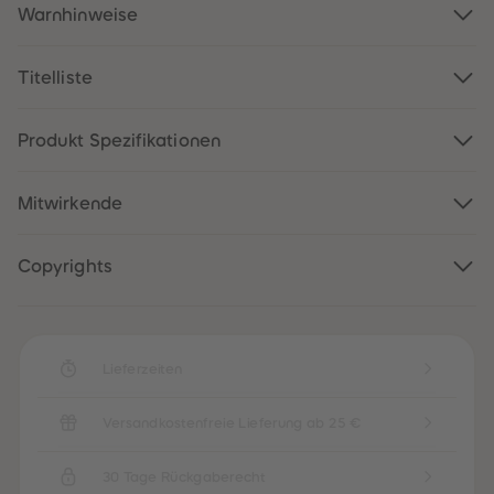
88
88
Warnhinweise
89
89
90
90
91
91
92
92
Titelliste
93
93
94
94
95
95
Produkt Spezifikationen
96
96
97
97
98
98
99
99
Mitwirkende
99+
99+
Copyrights
Lieferzeiten
Versandkostenfreie Lieferung ab 25 €
30 Tage Rückgaberecht