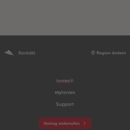
Kontakt
Region ändern
Meta-Navigation Footer
tonies®
my
tonies
Support
Vertrag widerrufen