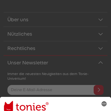
Über uns
Nützliches
Rechtliches
Unser Newsletter
Immer die neuesten Neuigkeiten aus dem Tonie-
Universum!
E-Mail-Addresse
Mit dem Absenden abonnierst du unseren E-Mail-Newsletter, der
auf den von dir bereitgestellten Informationen (z.B. Account-
informationen) und den von dir zu Werbezwecken bereitgestellten