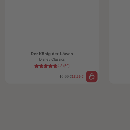
Der König der Löwen
Disney Classics
4.8
(
59
)
16,99 €
13,59 €