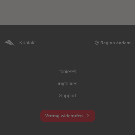
Kontakt
Region ändern
Meta-Navigation Footer
tonies®
my
tonies
Support
Vertrag widerrufen