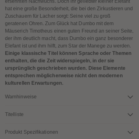
ersehnten Nachwuchs. Doch ihr geliebter kleiner Elefant
60
60
61
61
hat eine große Besonderheit, die bei den Zirkustieren und
62
62
Zuschauern für Lacher sorgt: Seine viel zu groß
63
63
64
64
geratenen Ohren. Zum Glück hat Dumbo mit dem
65
65
Mäuserich Timotheus einen guten Freund an seiner Seite,
66
66
67
67
der ihm deutlich macht, dass Dumbo ein ganz besonderer
68
68
Elefant ist und ihm hilft, zum Star der Manege zu werden.
69
69
70
70
Einige klassische Titel können Sprache oder Themen
71
71
enthalten, die die Zeit widerspiegeln, in der sie
72
72
73
73
ursprünglich geschrieben wurden. Diese Elemente
74
74
entsprechen möglicherweise nicht den modernen
75
75
76
76
kulturellen Erwartungen.
77
77
78
78
79
79
Warnhinweise
80
80
81
81
82
82
Titelliste
83
83
84
84
85
85
86
86
Produkt Spezifikationen
87
87