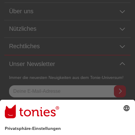
Über uns
Nützliches
Rechtliches
Unser Newsletter
Immer die neuesten Neuigkeiten aus dem Tonie-Universum!
E-Mail-Addresse
Mit dem Absenden abonnierst du unseren E-Mail-Newsletter, der auf
den von dir bereitgestellten Informationen (z.B. Account-informationen)
und den von dir zu Werbezwecken bereitgestellten
Interaktionsinformationen (z.B. Abspielinformationen) basiert. Du
kannst den Newsletter jederzeit kostenlos abbestellen.
Datenschutzbestimmungen
.