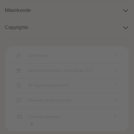
88
88
89
89
Mitwirkende
90
90
91
91
92
92
93
93
Copyrights
94
94
95
95
96
96
97
97
98
98
99
99
Lieferzeiten
99+
99+
Versandkostenfreie Lieferung ab 25 €
30 Tage Rückgaberecht
Retouren immer portofrei
Zahlungsoptionen