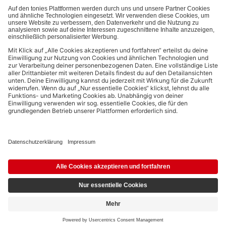
Bezahlmethoden:
Links zu sozialen Netzwerken
© 2026 tonies GmbH
Die Nutzung der Inhalte für Text- und Data-Mining von (generativen) KI
Systemen ist in dem in Ziffer 14.4 der Nutzungsbedingungen genannten
Zusammenhang ausdrücklich vorbehalten und daher verboten.
13,59 €
16,99 €
In den Warenkorb
inkl. MwSt.