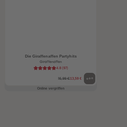
heiten
Die Giraffenaffen Partyhits
Giraffenaffen
4.8
(
97
)
13,59 €
16,99 €
Online vergriffen