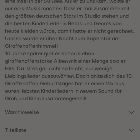
eine Insel in der Süßsee. Als er zu uns kam, wollte er
60
60
61
61
nur eins: Musik machen. Dass er mal zusammen mit
62
62
den größten deutschen Stars im Studio stehen und
63
63
64
64
die besten Kinderlieder in Beats und Genres von
65
65
heute kleiden würde, damit hatte er nicht gerechnet.
66
66
67
67
Und so wurde er über Nacht zum Superstar am
68
68
Giraffenaffenhimmel!
69
69
70
70
10 Jahre später gibt es schon sieben
71
71
giraffenaffenstarke Alben mit einer Menge cooler
72
72
73
73
Hits! Da ist es gar nicht so leicht, nur wenige
74
74
Lieblingslieder auszuwählen. Doch anlässlich des 10.
75
75
76
76
Giraffenaffen-Geburtstages hat er einen Mix aus
77
77
euren liebsten Kinderliedern in neuem Sound für
78
78
79
79
Groß und Klein zusammengestellt.
80
80
81
81
82
82
Warnhinweise
83
83
84
84
85
85
Titelliste
86
86
87
87