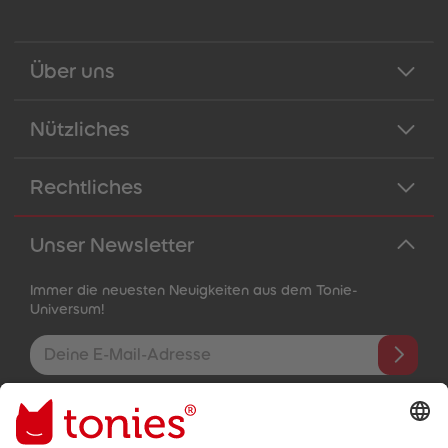
Über uns
Nützliches
Rechtliches
Unser Newsletter
Immer die neuesten Neuigkeiten aus dem Tonie-
Universum!
E-Mail-Addresse
Mit dem Absenden abonnierst du unseren E-Mail-Newsletter, der
auf den von dir bereitgestellten Informationen (z.B. Account-
informationen) und den von dir zu Werbezwecken bereitgestellten