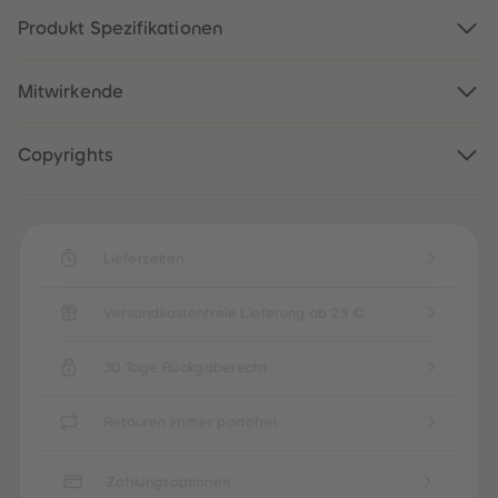
88
88
89
89
Produkt Spezifikationen
90
90
91
91
92
92
Mitwirkende
93
93
94
94
95
95
96
96
Copyrights
97
97
98
98
99
99
99+
99+
Lieferzeiten
Versandkostenfreie Lieferung ab 25 €
30 Tage Rückgaberecht
Retouren immer portofrei
Zahlungsoptionen