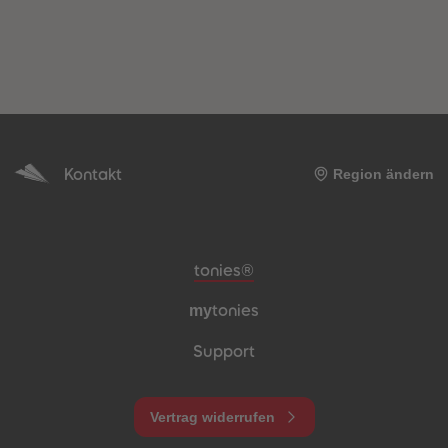
Kontakt
Region ändern
Meta-Navigation Footer
tonies®
my
tonies
Support
Vertrag widerrufen