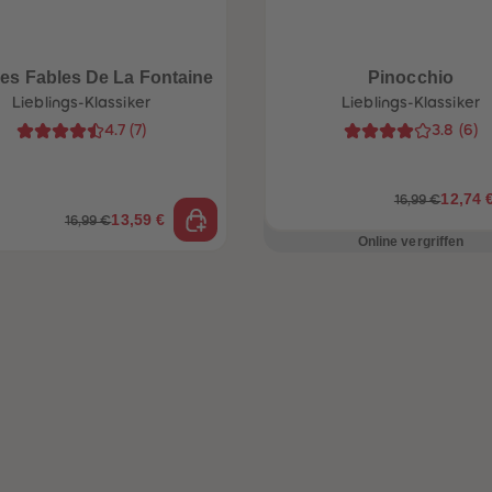
Les Fables De La Fontaine
Pinocchio
Lieblings-Klassiker
Lieblings-Klassiker
4.7
(
7
)
3.8
(
6
)
12,74 
16,99 €
13,59 €
16,99 €
Online vergriffen