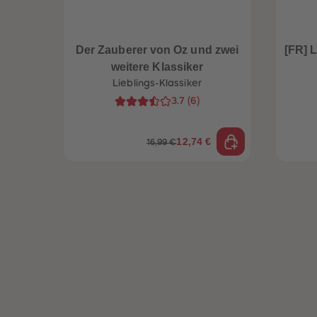
Der Zauberer von Oz und zwei
[FR] 
weitere Klassiker
Lieblings-Klassiker
3.7
(
6
)
12,74 €
16,99 €