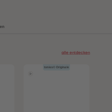
96
96
97
97
98
98
99
99
99+
99+
en
alle entdecken
tonies© Originale