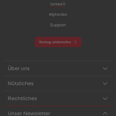
Meta-Navigation Footer
tonies®
my
tonies
Support
Vertrag widerrufen
Über uns
Nützliches
Rechtliches
Unser Newsletter