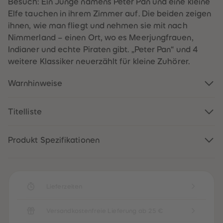
Besuch: Ein Junge namens Peter Pan und eine kleine
60
60
61
61
Elfe tauchen in ihrem Zimmer auf. Die beiden zeigen
62
62
ihnen, wie man fliegt und nehmen sie mit nach
63
63
64
64
Nimmerland – einen Ort, wo es Meerjungfrauen,
65
65
Indianer und echte Piraten gibt. „Peter Pan“ und 4
66
66
67
67
weitere Klassiker neuerzählt für kleine Zuhörer.
68
68
69
69
70
70
Warnhinweise
71
71
72
72
73
73
Titelliste
74
74
75
75
76
76
77
77
Produkt Spezifikationen
78
78
79
79
80
80
81
81
82
82
83
83
Lieferzeiten
84
84
85
85
86
86
Versandkostenfreie Lieferung ab 25 €
87
87