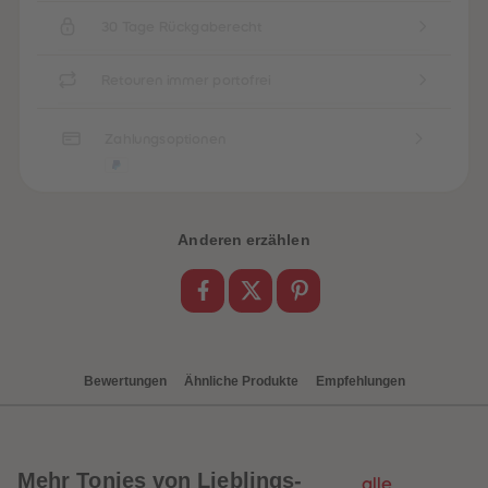
88
88
89
89
30 Tage Rückgaberecht
90
90
91
91
92
92
Retouren immer portofrei
93
93
94
94
95
95
Zahlungsoptionen
96
96
97
97
98
98
99
99
99+
99+
Anderen erzählen
Bewertungen
Ähnliche Produkte
Empfehlungen
Mehr
Tonies von Lieblings-
alle