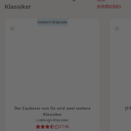
Klassiker
entdecken
tonies© Originale
heiten
Der Zauberer von Oz und zwei weitere
[F
Klassiker
Lieblings-Klassiker
3.7
(
6
)