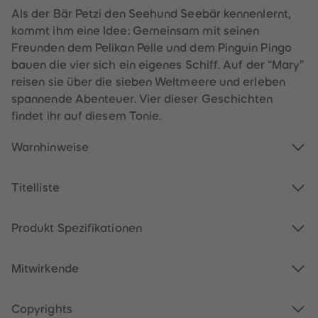
61
61
Als der Bär Petzi den Seehund Seebär kennenlernt,
62
62
kommt ihm eine Idee: Gemeinsam mit seinen
63
63
64
64
Freunden dem Pelikan Pelle und dem Pinguin Pingo
65
65
bauen die vier sich ein eigenes Schiff. Auf der “Mary”
66
66
67
67
reisen sie über die sieben Weltmeere und erleben
68
68
spannende Abenteuer. Vier dieser Geschichten
69
69
70
70
findet ihr auf diesem Tonie.
71
71
72
72
73
73
Warnhinweise
74
74
75
75
76
76
Titelliste
77
77
78
78
79
79
80
80
Produkt Spezifikationen
81
81
82
82
83
83
Mitwirkende
84
84
85
85
86
86
87
87
Copyrights
88
88