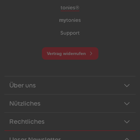
Meta-Navigation Footer
tonies®
my
tonies
Support
Vertrag widerrufen
Über uns
Nützliches
Rechtliches
Unser Newsletter