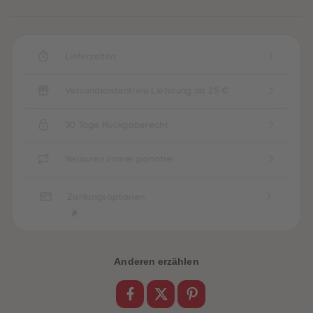
89
89
90
90
91
91
92
92
93
93
Lieferzeiten
94
94
95
95
96
96
Versandkostenfreie Lieferung ab 25 €
97
97
98
98
99
99
30 Tage Rückgaberecht
99+
99+
Retouren immer portofrei
Zahlungsoptionen
Anderen erzählen