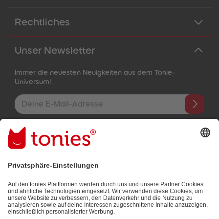
Rechtliches
Unser Newsletter
Immer die neuesten Neuigkeiten aus dem Tonie-
Universum!
E-Mail-Addresse
Mit dem Absenden abonnierst du unseren E-Mail-Newsletter, der
auf den von dir bereitgestellten Informationen (z.B. Account-
informationen) und den von dir zu Werbezwecken bereitgestellten
Interaktionsinformationen (z.B. Abspielinformationen) basiert. Du
kannst den Newsletter jederzeit kostenlos abbestellen.
Datenschutzbestimmungen
.
Bezahlmethoden: