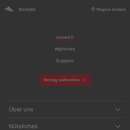
Kontakt
Region ändern
Meta-Navigation Footer
tonies®
my
tonies
Support
Vertrag widerrufen
Über uns
Nützliches