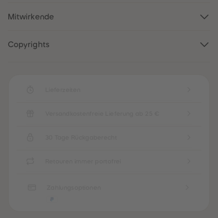
88
88
89
89
Mitwirkende
90
90
91
91
92
92
93
93
Copyrights
94
94
95
95
96
96
97
97
98
98
99
99
Lieferzeiten
99+
99+
Versandkostenfreie Lieferung ab 25 €
30 Tage Rückgaberecht
Retouren immer portofrei
Zahlungsoptionen