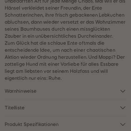
unbedarften Art für jede Menge Chaos. Mal will er als
60
60
61
61
Hänsel verkleidet seiner Freundin, der Ente
62
62
Schnatterinchen, ihre frisch gebackenen Lebkuchen
63
63
64
64
abluchsen, dann wieder versetzt er das Wohnzimmer
65
65
seines Baumhauses durch einen missglückten
66
66
67
67
Zauber in ein unübersichtliches Durcheinander.
68
68
Zum Glück hat die schlaue Ente oftmals die
69
69
70
70
entscheidende Idee, um nach einer chaotischen
71
71
Aktion wieder Ordnung herzustellen. Und Moppi? Der
72
72
73
73
zottelige Hund mit einer Vorliebe für alles Essbare
74
74
liegt am liebsten vor seinem Holzfass und will
75
75
76
76
eigentlich nur eins: Ruhe.
77
77
78
78
79
79
Warnhinweise
80
80
81
81
82
82
Titelliste
83
83
84
84
85
85
86
86
Produkt Spezifikationen
87
87