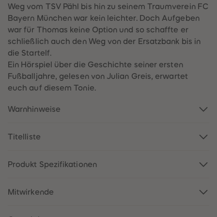
60
60
Weg vom TSV Pähl bis hin zu seinem Traumverein FC
61
61
Bayern München war kein leichter. Doch Aufgeben
62
62
63
63
war für Thomas keine Option und so schaffte er
64
64
schließlich auch den Weg von der Ersatzbank bis in
65
65
66
66
die Startelf.
67
67
Ein Hörspiel über die Geschichte seiner ersten
68
68
69
69
Fußballjahre, gelesen von Julian Greis, erwartet
70
70
euch auf diesem Tonie.
71
71
72
72
73
73
Warnhinweise
74
74
75
75
76
76
77
77
Titelliste
78
78
79
79
80
80
Produkt Spezifikationen
81
81
82
82
83
83
84
84
Mitwirkende
85
85
86
86
87
87