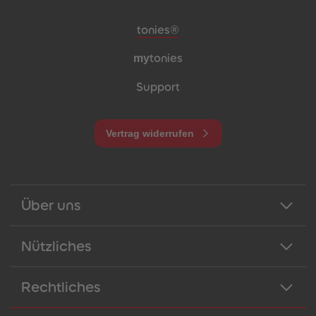
Meta-Navigation Footer
tonies®
my
tonies
Support
Vertrag widerrufen
Über uns
Nützliches
Rechtliches