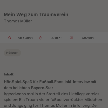
32
32
33
33
34
34
35
35
Mein Weg zum Traumverein
36
36
37
37
Thomas Müller
38
38
39
39
40
40
41
41
Ab 6 Jahre
27 min+
Deutsch
42
42
43
43
44
44
45
45
Hörbuch
46
46
47
47
48
48
49
49
50
50
Inhalt:
51
51
52
52
Hör-Spiel-Spaß für Fußball-Fans inkl. Interview mit
53
53
54
54
dem beliebten Bayern-Star
55
55
Irgendwann mal in der Startelf des Lieblingsvereins
56
56
57
57
spielen: Ein Traum vieler fußballverrückter Mädchen
58
58
und Jungs ging für Thomas Müller in Erfüllung. Der
59
59