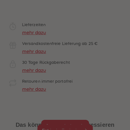
Lieferzeiten
heiten
mehr dazu
Versandkostenfreie Lieferung ab 25 €
mehr dazu
30 Tage Rückgaberecht
mehr dazu
Retouren immer portofrei
mehr dazu
Das könnte dich auch interessieren
Jetzt entdecken