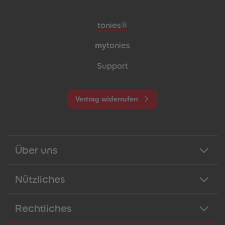
Meta-Navigation Footer
tonies®
my
tonies
Support
Vertrag widerrufen
Über uns
Nützliches
Rechtliches