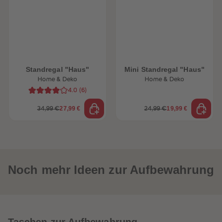
88
88
89
89
90
90
91
91
92
92
93
93
94
94
95
95
96
96
Standregal "Haus"
Mini Standregal "Haus"
97
97
Home & Deko
Home & Deko
98
98
99
99
4.0
(
6
)
99+
99+
27,99 €
19,99 €
34,99 €
24,99 €
Noch mehr Ideen zur Aufbewahrung