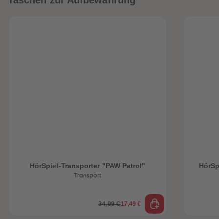
Taschen zur Aufbewahrung
HörSpiel-Transporter "PAW Patrol"
HörSp
Transport
17,49 €
34,99 €