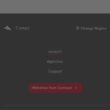
Contact
Change Region
Meta navigation footer
tonies®
my
tonies
Support
Withdraw from Contract