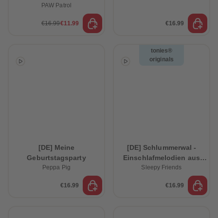
PAW Patrol
€16.99
€11.99
€16.99
tonies®
originals
[DE] Meine
[DE] Schlummerwal -
Geburtstagsparty
Einschlafmelodien aus
Peppa Pig
Sleepy Friends
dem Ozean
€16.99
€16.99