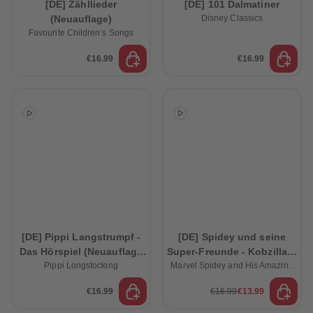
[DE] Zähllieder
[DE] 101 Dalmatiner
89
89
(Neuauflage)
Disney Classics
90
90
91
91
Favourite Children’s Songs
92
92
93
93
€16.99
€16.99
94
94
95
95
96
96
97
97
98
98
99
99
99+
99+
[DE] Pippi Langstrumpf -
[DE] Spidey und seine
Das Hörspiel (Neuauflage
Super-Freunde - Kobzilla &
Pippi Longstocking
2025)
Marvel Spidey and His Amazing
3 weitere spannende
Friends
Abenteuer
€16.99
€16.99
€13.99