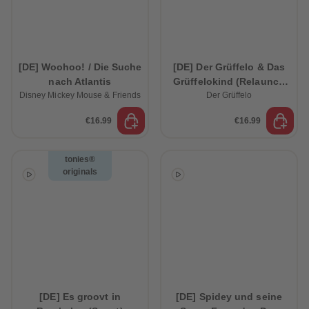
[DE] Woohoo! / Die Suche
[DE] Der Grüffelo & Das
nach Atlantis
Grüffelokind (Relaunch
Disney Mickey Mouse & Friends
Der Grüffelo
2026)
€16.99
€16.99
tonies®
originals
[DE] Es groovt in
[DE] Spidey und seine