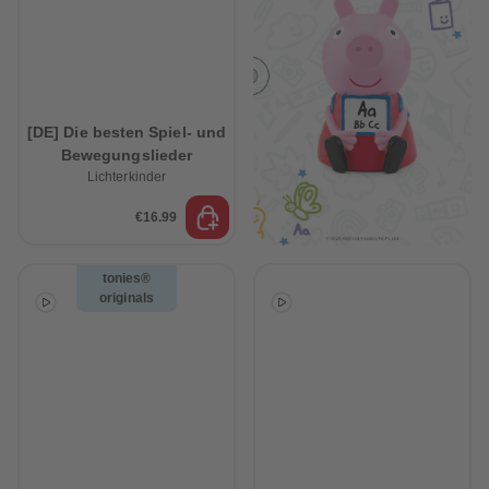
61
61
62
62
63
63
64
64
65
65
66
66
67
67
[DE] Die besten Spiel- und
68
68
69
69
Bewegungslieder
70
70
Lichterkinder
71
71
72
72
€16.99
73
73
74
74
75
75
76
76
tonies®
77
77
originals
78
78
79
79
80
80
81
81
82
82
83
83
84
84
85
85
86
86
87
87
88
88