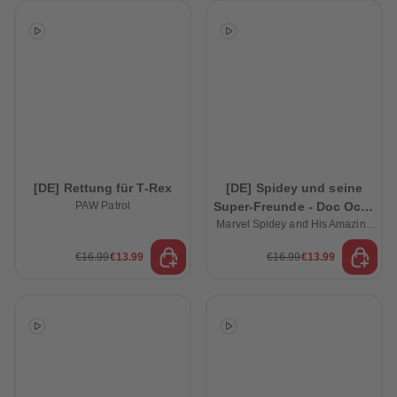
[DE] Rettung für T-Rex
[DE] Spidey und seine
PAW Patrol
Super-Freunde - Doc Ocks
Superoktopus & 3 weitere
Marvel Spidey and His Amazing
Friends
spannende Abenteuer
€16.99
€13.99
€16.99
€13.99