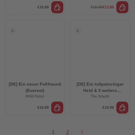
€16.99
€16.99
€13.99
[DE] Ein neuer Fellfreund
[DE] Ein tollpatschiger
(Everest)
Held & 3 weitere
PAW Patrol
schlumpfige Abenteuer
The Smurfs
€16.99
€16.99
1
2