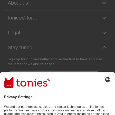
About us
tonies® for...
Legal
Stay tuned!
Sign up for our newsletter and be the first to hear about all
the latest news and releases.
Email address
By submitting you subscribe to our email newsletter, based on all your
provided information (e.g. account information) and all interaction
information provided by you for advertising purposes (e.g. playtime
information). You can unsubscribe at any time free of charge.
Privacy
policy
.