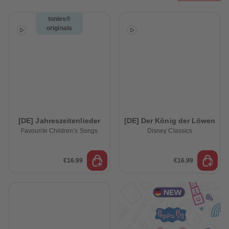
33
33
34
34
tonies®
35
35
originals
36
36
37
37
38
38
39
39
40
40
41
41
42
42
43
43
44
44
45
45
46
46
47
47
[DE] Jahreszeitenlieder
[DE] Der König der Löwen
48
48
Favourite Children’s Songs
Disney Classics
49
49
50
50
51
51
€16.99
52
€16.99
52
53
53
54
54
55
55
56
56
57
57
58
58
59
59
60
60