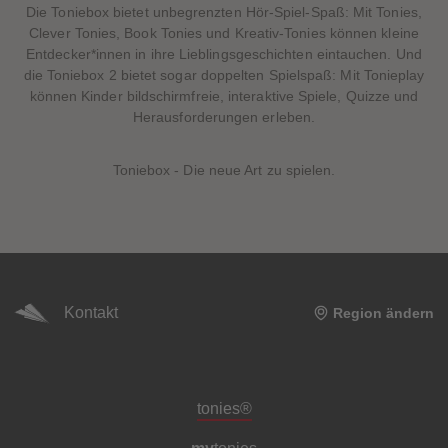
Die Toniebox bietet unbegrenzten Hör-Spiel-Spaß: Mit Tonies,
Clever Tonies, Book Tonies und Kreativ-Tonies können kleine
Entdecker*innen in ihre Lieblingsgeschichten eintauchen. Und
die Toniebox 2 bietet sogar doppelten Spielspaß: Mit Tonieplay
können Kinder bildschirmfreie, interaktive Spiele, Quizze und
Herausforderungen erleben.
Toniebox - Die neue Art zu spielen.
Kontakt
Region ändern
Meta-Navigation Footer
tonies®