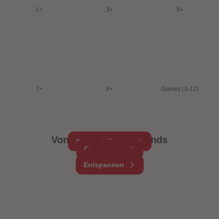
1+
3+
5+
7+
9+
Games (3-12)
Von morgens bis abends
Singen & Tanzen
Einschlafen
Lernen
Entspannen