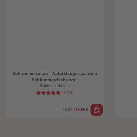
88
88
89
89
90
90
91
91
92
92
93
93
94
94
95
95
96
96
97
97
98
98
99
99
99+
99+
Schlummertukan - Naturklänge aus dem
Schlummerdschungel
Schlummerbande
4.9
(
24
)
16,99 €
13,59 €