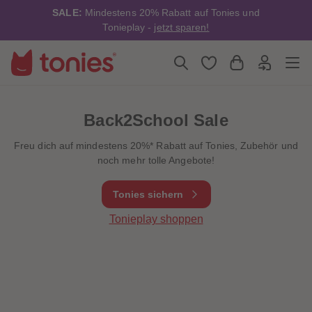
4
4
SALE:
Mindestens 20% Rabatt auf Tonies und
5
5
6
6
Tonieplay -
jetzt sparen!
7
7
8
8
9
9
10
10
11
11
12
12
13
13
14
14
Back2School Sale
15
15
16
16
Freu dich auf mindestens 20%* Rabatt auf Tonies, Zubehör und
17
17
18
18
noch mehr tolle Angebote!
19
19
20
20
21
21
Tonies sichern
22
22
23
23
Tonieplay shoppen
24
24
25
25
26
26
27
27
28
28
29
29
30
30
31
31