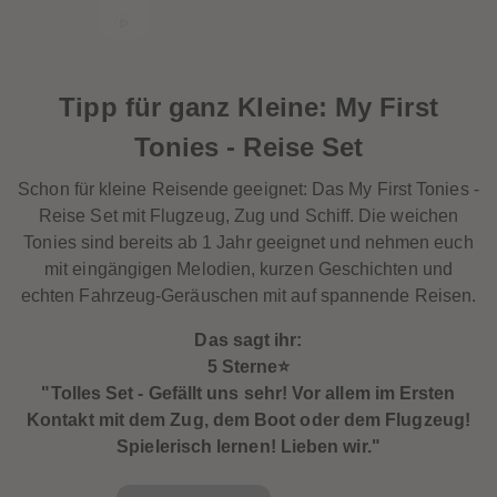
60
60
61
61
62
62
63
63
64
64
65
65
Tipp für ganz Kleine: My First
66
66
67
67
Tonies - Reise Set
68
68
69
69
70
70
Schon für kleine Reisende geeignet: Das My First Tonies -
71
71
Reise Set mit Flugzeug, Zug und Schiff. Die weichen
72
72
73
73
Tonies sind bereits ab 1 Jahr geeignet und nehmen euch
74
74
mit eingängigen Melodien, kurzen Geschichten und
75
75
76
76
echten Fahrzeug-Geräuschen mit auf spannende Reisen.
77
77
78
78
Das sagt ihr:
79
79
80
80
5 Sterne⭐️
81
81
"Tolles Set - Gefällt uns sehr! Vor allem im Ersten
82
82
83
83
Kontakt mit dem Zug, dem Boot oder dem Flugzeug!
84
84
Spielerisch lernen! Lieben wir."
85
85
86
86
87
87