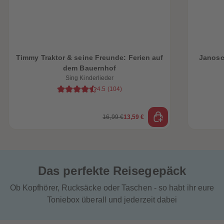
Timmy Traktor & seine Freunde: Ferien auf
Janosc
dem Bauernhof
Sing Kinderlieder
4.5
(
104
)
16,99 €
13,59 €
Das perfekte Reisegepäck
Ob Kopfhörer, Rucksäcke oder Taschen - so habt ihr eure
Toniebox überall und jederzeit dabei