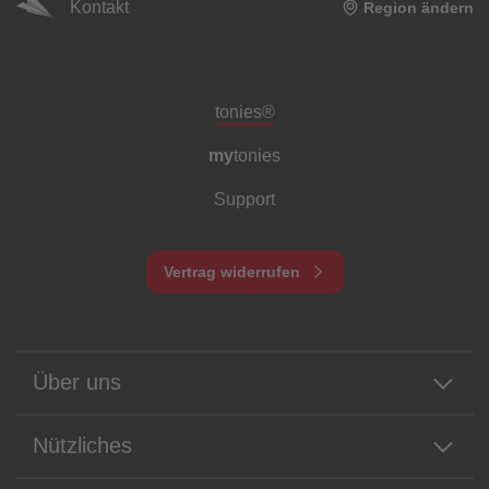
Kontakt
Region ändern
Meta-Navigation Footer
tonies®
my
tonies
Support
Vertrag widerrufen
Über uns
Nützliches