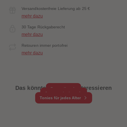
Versandkostenfreie Lieferung ab 25 €
mehr dazu
30 Tage Rückgaberecht
mehr dazu
Retouren immer portofrei
mehr dazu
Das könnte dich auch interessieren
Bestseller
Jetzt entdecken
Tonies für jedes Alter