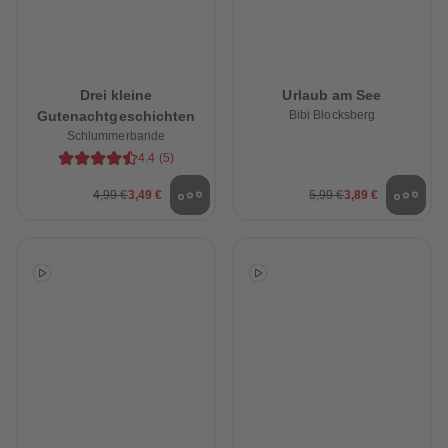
Drei kleine
Urlaub am See
Gutenachtgeschichten
Bibi Blocksberg
Schlummerbande
4.4
(
5
)
4,99 €
3,49 €
5,99 €
3,89 €