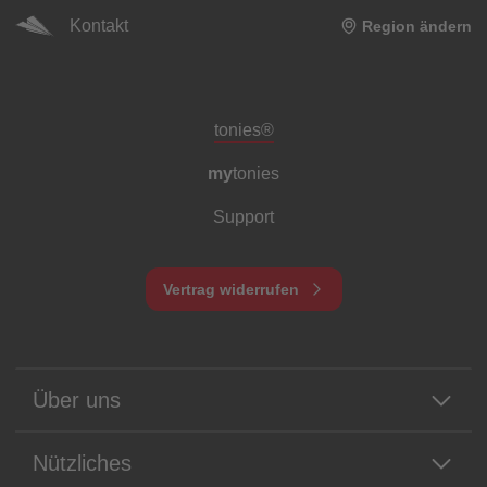
Kontakt
Region ändern
Meta-Navigation Footer
tonies®
my
tonies
Support
Vertrag widerrufen
Über uns
Nützliches