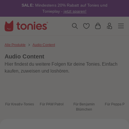
4
4
SALE:
Mindestens 20% Rabatt auf Tonies und
5
5
6
6
Tonieplay -
jetzt sparen!
7
7
8
8
9
9
10
10
11
11
12
12
13
13
Alle Produkte
Audio Content
14
14
15
15
Audio Content
16
16
17
17
Hier findest du weitere Folgen für deine Tonies. Einfach
18
18
19
19
kaufen, zuweisen und loshören.
20
20
21
21
22
22
23
23
24
24
25
25
26
26
Für Kreativ-Tonies
Für PAW Patrol
Für Benjamin
Für Peppa Pig
27
27
Blümchen
28
28
29
29
30
30
31
31