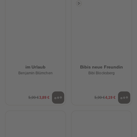
88
88
89
89
90
90
91
91
92
92
93
93
94
94
95
95
96
96
97
97
98
98
99
99
99+
99+
im Urlaub
Bibis neue Freundin
Benjamin Blümchen
Bibi Blocksberg
5,99 €
3,89 €
5,99 €
4,19 €