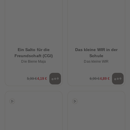
Ein Salto für die
Das kleine WIR in der
Freundschaft (CGI)
Schule
Die Biene Maja
Das kleine WIR
5,99 €
4,19 €
6,99 €
4,89 €
heiten