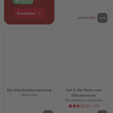
Entdecken
5,99 €
4,19 €
Die Urlaubsüberraschung
Teil 3: Die Reise zum
Bibi & Tina
Elfenbeinturm
Die unendliche Geschichte
2.7
(
13
)