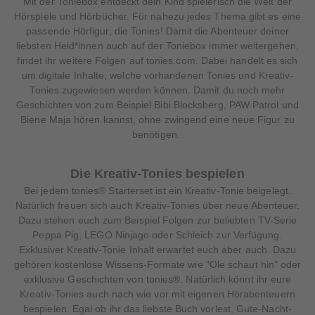
Mit der Toniebox entdeckt dein Kind spielerisch die Welt der
Hörspiele und Hörbücher. Für nahezu jedes Thema gibt es eine
passende Hörfigur, die Tonies! Damit die Abenteuer deiner
liebsten Held*innen auch auf der Toniebox immer weitergehen,
findet ihr weitere Folgen auf tonies.com. Dabei handelt es sich
um digitale Inhalte, welche vorhandenen Tonies und Kreativ-
Tonies zugewiesen werden können. Damit du noch mehr
Geschichten von zum Beispiel Bibi Blocksberg, PAW Patrol und
Biene Maja hören kannst, ohne zwingend eine neue Figur zu
benötigen.
Die Kreativ-Tonies bespielen
Bei jedem tonies® Starterset ist ein Kreativ-Tonie beigelegt.
Natürlich freuen sich auch Kreativ-Tonies über neue Abenteuer.
Dazu stehen euch zum Beispiel Folgen zur beliebten TV-Serie
Peppa Pig, LEGO Ninjago oder Schleich zur Verfügung.
Exklusiver Kreativ-Tonie Inhalt erwartet euch aber auch. Dazu
gehören kostenlose Wissens-Formate wie "Ole schaut hin" oder
exklusive Geschichten von tonies®. Natürlich könnt ihr eure
Kreativ-Tonies auch nach wie vor mit eigenen Hörabenteuern
bespielen. Egal ob ihr das liebste Buch vorlest, Gute-Nacht-