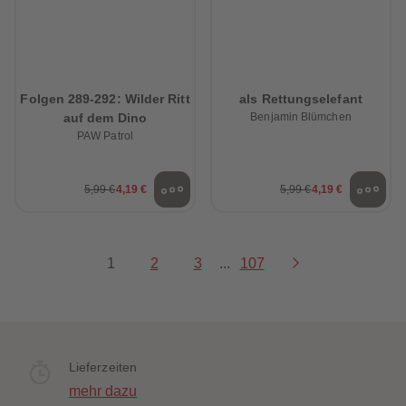
Folgen 289-292: Wilder Ritt
als Rettungselefant
auf dem Dino
Benjamin Blümchen
PAW Patrol
5,99 €
4,19 €
5,99 €
4,19 €
1
2
3
...
107
Lieferzeiten
mehr dazu