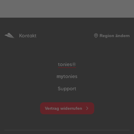
Kontakt
Region ändern
Meta-Navigation Footer
tonies®
my
tonies
Support
Vertrag widerrufen