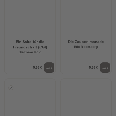
Ein Salto für die
Die Zauberlimonade
Freundschaft (CGI)
Bibi Blocksberg
Die Biene Maja
5,99 €
5,99 €
heiten