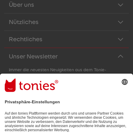
Über uns
Nützliches
Rechtliches
Unser Newsletter
Immer die neuesten Neuigkeiten aus dem Tonie-
Universum!
E-Mail-Addresse
Mit dem Absenden abonnierst du unseren E-Mail-Newsletter, der
auf den von dir bereitgestellten Informationen (z.B. Account-
informationen) und den von dir zu Werbezwecken bereitgestellten
Interaktionsinformationen (z.B. Abspielinformationen) basiert. Du
kannst den Newsletter jederzeit kostenlos abbestellen.
Datenschutzbestimmungen
.