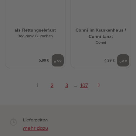
als Rettungselefant
Conni im Krankenhaus /
Conni tanzt
Benjamin Blümchen
Conni
5,99 €
4,99 €
1
2
3
...
107
Lieferzeiten
mehr dazu