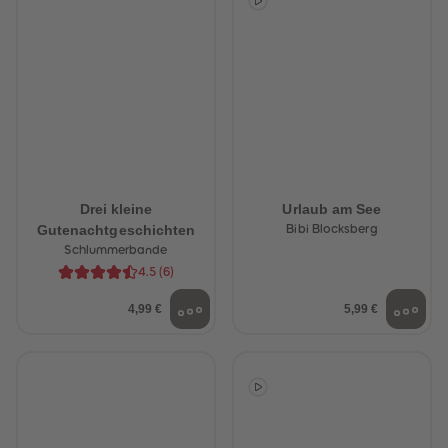
89
89
90
90
91
91
92
92
93
93
94
94
95
95
96
96
97
97
98
98
99
99
99+
99+
Drei kleine
Urlaub am See
Gutenachtgeschichten
Bibi Blocksberg
Schlummerbande
4.5
(
6
)
4,99 €
5,99 €