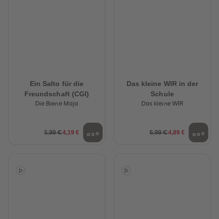
Ein Salto für die
Das kleine WIR in der
Freundschaft (CGI)
Schule
Die Biene Maja
Das kleine WIR
4,19 €
4,89 €
5,99 €
6,99 €
heiten