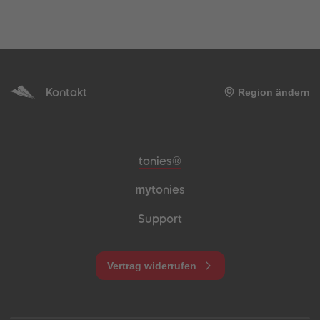
Kontakt
Region ändern
Meta-Navigation Footer
tonies®
my
tonies
Support
Vertrag widerrufen