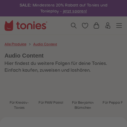
4
4
SALE:
Mindestens 20% Rabatt auf Tonies und
5
5
6
6
Tonieplay -
jetzt sparen!
7
7
8
8
9
9
10
10
11
11
12
12
13
13
Alle Produkte
Audio Content
14
14
15
15
Audio Content
16
16
17
17
Hier findest du weitere Folgen für deine Tonies.
18
18
19
19
Einfach kaufen, zuweisen und loshören.
20
20
21
21
22
22
23
23
24
24
25
25
26
26
Für Kreativ-
Für PAW Patrol
Für Benjamin
Für Peppa Pig
27
27
Tonies
Blümchen
28
28
29
29
30
30
31
31