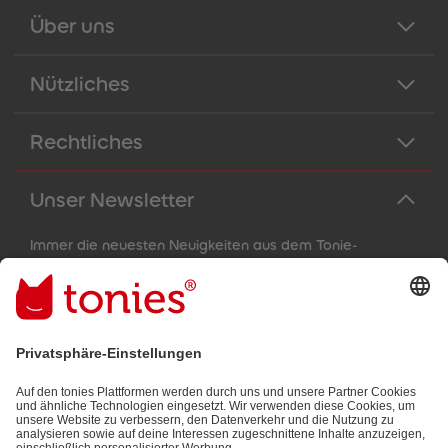
Über uns
Nützliches
Rechtliches
Unser Newsletter
Immer die neuesten Neuigkeiten aus dem Tonie-
Universum!
E-Mail-Addresse
Mit dem Absenden abonnierst du unseren E-Mail-Newsletter, der
auf den von dir bereitgestellten Informationen (z.B. Account-
informationen) und den von dir zu Werbezwecken bereitgestellten
Interaktionsinformationen (z.B. Abspielinformationen) basiert. Du
kannst den Newsletter jederzeit kostenlos abbestellen.
Datenschutzbestimmungen
.