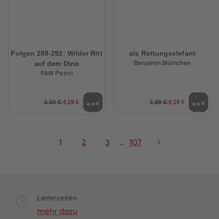
Folgen 289-292: Wilder Ritt
als Rettungselefant
auf dem Dino
Benjamin Blümchen
PAW Patrol
4,19 €
4,19 €
5,99 €
5,99 €
1
2
3
...
107
Lieferzeiten
mehr dazu