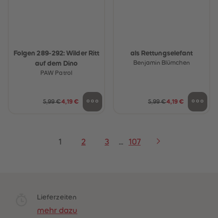
Folgen 289-292: Wilder Ritt
als Rettungselefant
auf dem Dino
Benjamin Blümchen
PAW Patrol
5,99 €
4,19 €
5,99 €
4,19 €
1
2
3
...
107
Lieferzeiten
mehr dazu