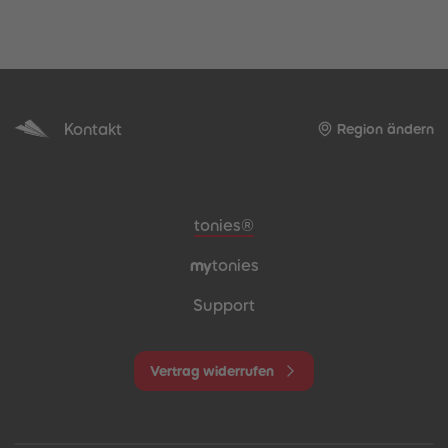
Kontakt
Region ändern
Meta-Navigation Footer
tonies®
my
tonies
Support
Vertrag widerrufen