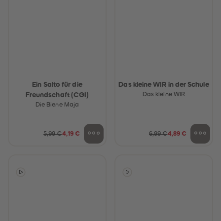
Ein Salto für die
Das kleine WIR in der Schule
Freundschaft (CGI)
Das kleine WIR
Die Biene Maja
5,99 €
4,19 €
6,99 €
4,89 €
heiten