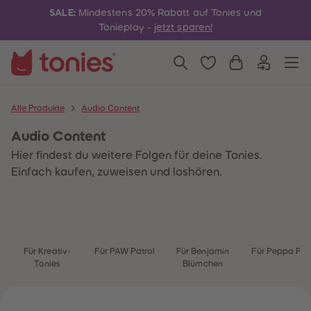
4
4
SALE:
Mindestens 20% Rabatt auf Tonies und
5
5
6
6
Tonieplay -
jetzt sparen!
7
7
8
8
9
9
10
10
11
11
12
12
13
13
Alle Produkte
Audio Content
14
14
15
15
Audio Content
16
16
17
17
Hier findest du weitere Folgen für deine Tonies.
18
18
19
19
Einfach kaufen, zuweisen und loshören.
20
20
21
21
22
22
23
23
24
24
25
25
26
26
Für Kreativ-
Für PAW Patrol
Für Benjamin
Für Peppa Pig
27
27
Tonies
Blümchen
28
28
29
29
30
30
31
31