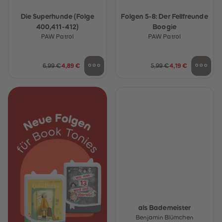
Die Superhunde (Folge
Folgen 5-8: Der Fellfreunde
400,411-412)
Boogie
PAW Patrol
PAW Patrol
6,99 €
4,89 €
5,99 €
4,19 €
als Bademeister
Benjamin Blümchen