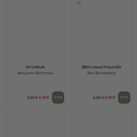
88
88
89
89
90
90
91
91
92
92
93
93
94
94
95
95
96
96
97
97
98
98
99
99
99+
99+
im Urlaub
Bibis neue Freundin
Benjamin Blümchen
Bibi Blocksberg
5,99 €
4,19 €
5,99 €
4,19 €