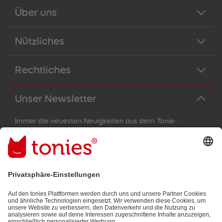
Über uns
Nützliches
Rechtliches
Unser Newsletter
Immer die neuesten Neuigkeiten aus dem Tonie-
Universum!
E-Mail-Addresse
Mit dem Absenden abonnierst du unseren E-Mail-Newsletter, der
auf den von dir bereitgestellten Informationen (z.B. Account-
informationen) und den von dir zu Werbezwecken bereitgestellten
Interaktionsinformationen (z.B. Abspielinformationen) basiert. Du
kannst den Newsletter jederzeit kostenlos abbestellen.
Datenschutzbestimmungen
.