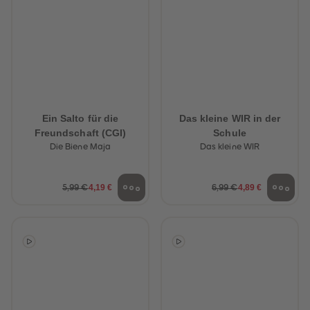
Ein Salto für die
Das kleine WIR in der
Freundschaft (CGI)
Schule
Die Biene Maja
Das kleine WIR
4,19 €
4,89 €
5,99 €
6,99 €
heiten