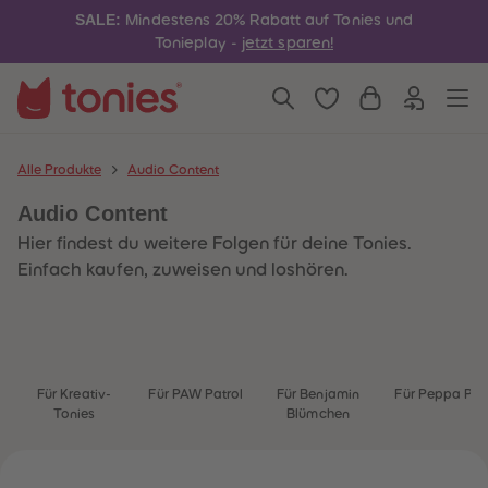
4
4
SALE:
Mindestens 20% Rabatt auf Tonies und
5
5
6
6
Tonieplay -
jetzt sparen!
7
7
8
8
9
9
10
10
11
11
12
12
13
13
Alle Produkte
Audio Content
14
14
15
15
Audio Content
16
16
17
17
Hier findest du weitere Folgen für deine Tonies.
18
18
19
19
Einfach kaufen, zuweisen und loshören.
20
20
21
21
22
22
23
23
24
24
25
25
26
26
Für Kreativ-
Für PAW Patrol
Für Benjamin
Für Peppa Pig
27
27
Tonies
Blümchen
28
28
29
29
30
30
31
31