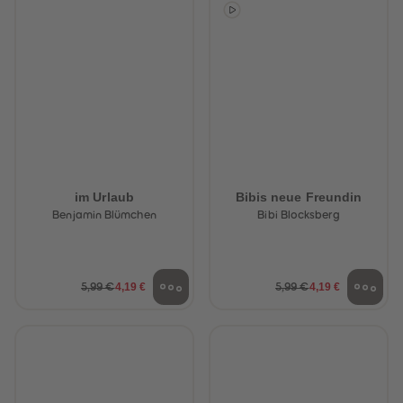
88
88
89
89
90
90
91
91
92
92
93
93
94
94
95
95
96
96
97
97
98
98
99
99
99+
99+
im Urlaub
Bibis neue Freundin
Benjamin Blümchen
Bibi Blocksberg
4,19 €
4,19 €
5,99 €
5,99 €