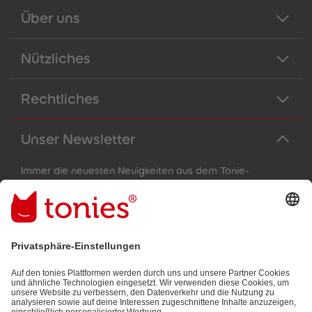
Über uns
Nützliches
Rechtliches
Unser Newsletter
Immer die neuesten Neuigkeiten aus dem Tonie-
Universum!
E-Mail-Addresse
Mit dem Absenden abonnierst du unseren E-Mail-Newsletter, der
auf den von dir bereitgestellten Informationen (z.B. Account-
informationen) und den von dir zu Werbezwecken bereitgestellten
Interaktionsinformationen (z.B. Abspielinformationen) basiert. Du
kannst den Newsletter jederzeit kostenlos abbestellen.
Datenschutzbestimmungen
.