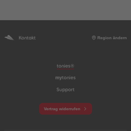
Kontakt
Region ändern
Meta-Navigation Footer
tonies®
my
tonies
Support
Vertrag widerrufen