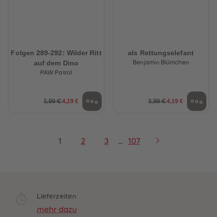
Folgen 289-292: Wilder Ritt
als Rettungselefant
auf dem Dino
Benjamin Blümchen
PAW Patrol
4,19 €
4,19 €
5,99 €
5,99 €
1
2
3
...
107
Lieferzeiten
mehr dazu