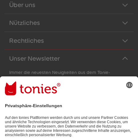
Über uns
Nützliches
Rechtliches
Unser Newsletter
Immer die neuesten Neuigkeiten aus dem Tonie-
Universum!
E-Mail-Addresse
Mit dem Absenden abonnierst du unseren E-Mail-Newsletter, der
auf den von dir bereitgestellten Informationen (z.B. Account-
informationen) und den von dir zu Werbezwecken bereitgestellten
Interaktionsinformationen (z.B. Abspielinformationen) basiert. Du
kannst den Newsletter jederzeit kostenlos abbestellen.
Datenschutzbestimmungen
.