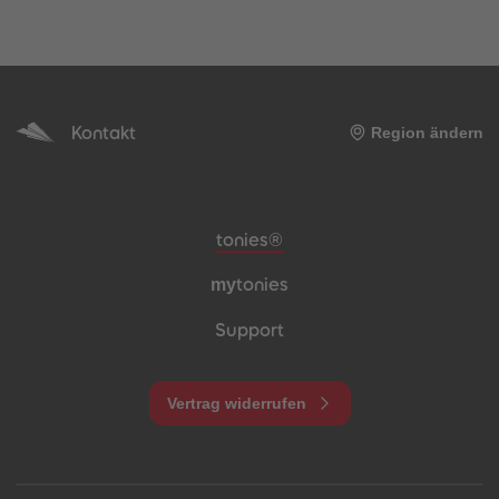
Kontakt
Region ändern
Meta-Navigation Footer
tonies®
my
tonies
Support
Vertrag widerrufen