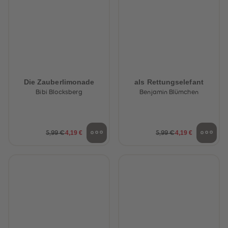
Die Zauberlimonade
als Rettungselefant
Bibi Blocksberg
Benjamin Blümchen
4,19 €
4,19 €
5,99 €
5,99 €
heiten