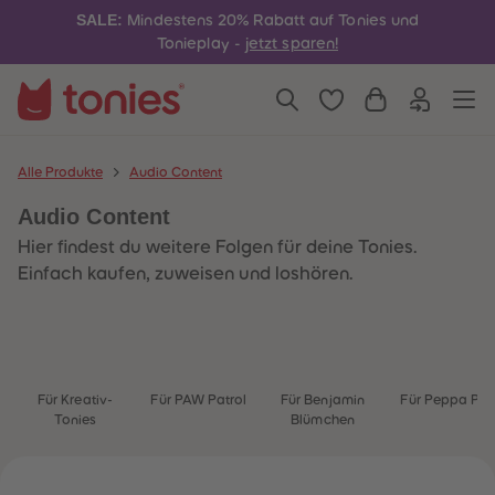
4
4
SALE:
Mindestens 20% Rabatt auf Tonies und
5
5
6
6
Tonieplay -
jetzt sparen!
7
7
8
8
9
9
10
10
11
11
12
12
13
13
Alle Produkte
Audio Content
14
14
15
15
Audio Content
16
16
17
17
Hier findest du weitere Folgen für deine Tonies.
18
18
19
19
Einfach kaufen, zuweisen und loshören.
20
20
21
21
22
22
23
23
24
24
25
25
26
26
Für Kreativ-
Für PAW Patrol
Für Benjamin
Für Peppa Pig
27
27
Tonies
Blümchen
28
28
29
29
30
30
31
31