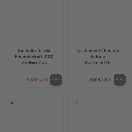
Ein Salto für die
Das kleine WIR in der
Freundschaft (CGI)
Schule
Die Biene Maja
Das kleine WIR
4,19 €
4,89 €
5,99 €
6,99 €
heiten