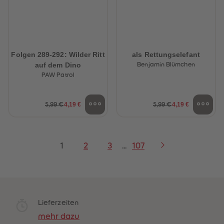
Folgen 289-292: Wilder Ritt
als Rettungselefant
auf dem Dino
Benjamin Blümchen
PAW Patrol
4,19 €
4,19 €
5,99 €
5,99 €
1
2
3
...
107
Lieferzeiten
mehr dazu