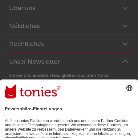
Über uns
Nützliches
Rechtliches
Unser Newsletter
Immer die neuesten Neuigkeiten aus dem Tonie-
Universum!
E-Mail-Addresse
Mit dem Absenden abonnierst du unseren E-Mail-Newsletter, der
auf den von dir bereitgestellten Informationen (z.B. Account-
informationen) und den von dir zu Werbezwecken bereitgestellten
Interaktionsinformationen (z.B. Abspielinformationen) basiert. Du
kannst den Newsletter jederzeit kostenlos abbestellen.
Datenschutzbestimmungen
.