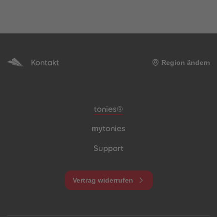
Kontakt
Region ändern
Meta-Navigation Footer
tonies®
my
tonies
Support
Vertrag widerrufen