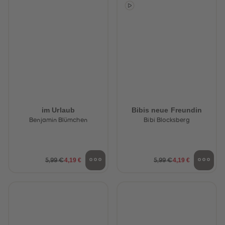
88
88
89
89
90
90
91
91
92
92
93
93
94
94
95
95
96
96
97
97
98
98
99
99
99+
99+
im Urlaub
Bibis neue Freundin
Benjamin Blümchen
Bibi Blocksberg
4,19 €
4,19 €
5,99 €
5,99 €