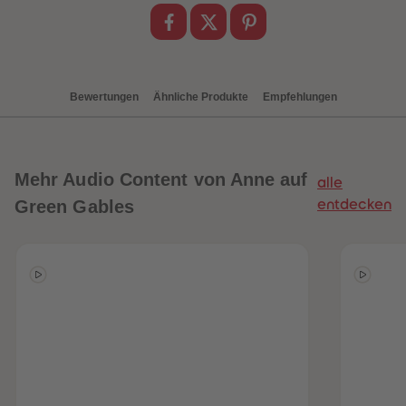
88
88
89
89
90
90
91
91
92
92
93
93
94
94
Bewertungen
Ähnliche Produkte
Empfehlungen
95
95
96
96
97
97
98
98
99
99
Mehr
Audio Content von Anne auf
99+
99+
alle
Green Gables
entdecken