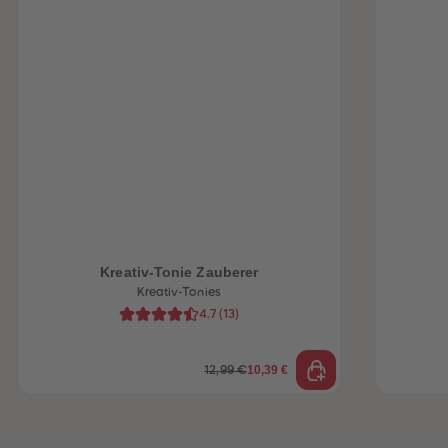
heiten
Kreativ-Tonie Zauberer
Kreativ-Tonies
4.7
(
13
)
10,39 €
12,99 €