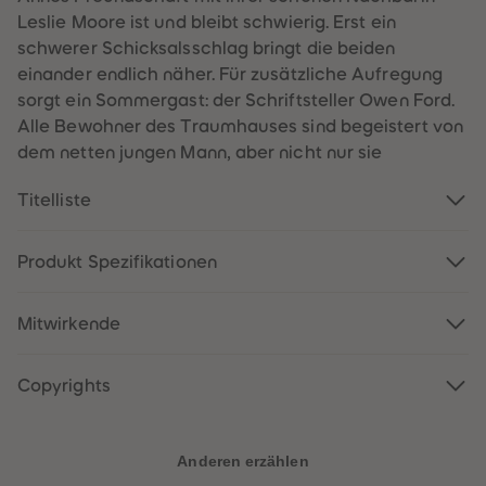
60
60
Leslie Moore ist und bleibt schwierig. Erst ein
61
61
62
62
schwerer Schicksalsschlag bringt die beiden
63
63
einander endlich näher. Für zusätzliche Aufregung
64
64
65
65
sorgt ein Sommergast: der Schriftsteller Owen Ford.
66
66
Alle Bewohner des Traumhauses sind begeistert von
67
67
68
68
dem netten jungen Mann, aber nicht nur sie
69
69
70
70
71
71
Titelliste
72
72
73
73
74
74
Produkt Spezifikationen
75
75
76
76
77
77
78
78
Mitwirkende
79
79
80
80
81
81
Copyrights
82
82
83
83
84
84
85
85
86
86
Anderen erzählen
87
87