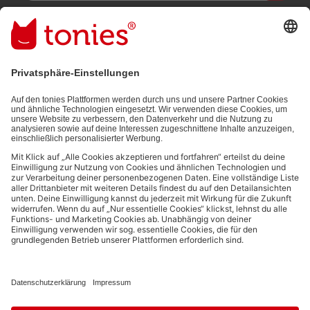
Mit dem Absenden abonnierst du unseren E-Mail-Newsletter, der
auf den von dir bereitgestellten Informationen (z.B. Account-
informationen) und den von dir zu Werbezwecken bereitgestellten
Interaktionsinformationen (z.B. Abspielinformationen) basiert. Du
kannst den Newsletter jederzeit kostenlos abbestellen.
Datenschutzbestimmungen
.
Bezahlmethoden:
Links zu sozialen Netzwerken
© 2026 tonies GmbH
Die Nutzung der Inhalte für Text- und Data-Mining von (generativen) KI
Systemen ist in dem in Ziffer 14.4 der Nutzungsbedingungen genannten