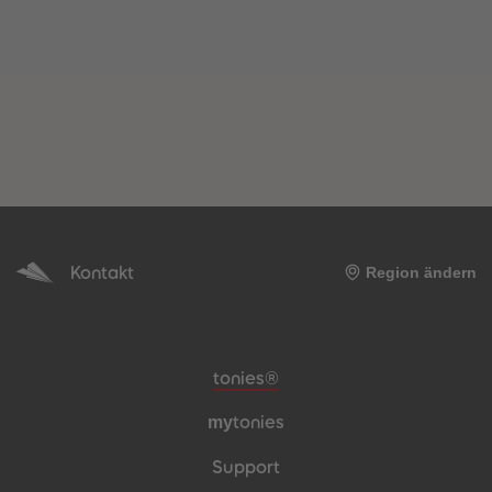
Kontakt
Region ändern
Meta-Navigation Footer
tonies®
my
tonies
Support