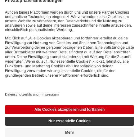
Datenschutzbestimmungen
.
Bezahlmethoden:
Links zu sozialen Netzwerken
© 2026 tonies GmbH
Die Nutzung der Inhalte für Text- und Data-Mining von (generativen) KI
Systemen ist in dem in Ziffer 14.4 der Nutzungsbedingungen genannten
Zusammenhang ausdrücklich vorbehalten und daher verboten.
4,19 €
Ausstehend
5,99 €
inkl. MwSt.