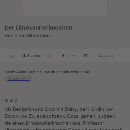
32
32
33
33
34
34
35
35
36
36
37
37
Der Dinosaurierknochen
38
38
39
39
Benjamin Blümchen
40
40
41
41
42
42
43
43
Ab 3 Jahre
41 min+
Deutsch
44
44
45
45
46
46
47
47
Dieser Audio Content kann abgespielt werden auf
48
48
Gleiche Serie
49
49
50
50
51
51
52
52
53
53
Inhalt:
54
54
55
55
Als Benjamin und Otto mit Daisy, der Hündin von
56
56
Baron von Zwiebelschreck, Gassi gehen, buddelt
57
57
58
58
sie einen Dinosaurierknochen aus. Professor
59
59