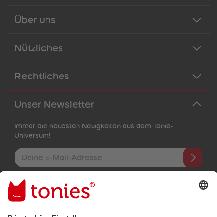
Über uns
Nützliches
Rechtliches
Unser Newsletter
Immer die neuesten Neuigkeiten aus dem Tonie-
Universum!
E-Mail-Addresse
Mit dem Absenden abonnierst du unseren E-Mail-Newsletter, der
auf den von dir bereitgestellten Informationen (z.B. Account-
informationen) und den von dir zu Werbezwecken bereitgestellten
Interaktionsinformationen (z.B. Abspielinformationen) basiert. Du
kannst den Newsletter jederzeit kostenlos abbestellen.