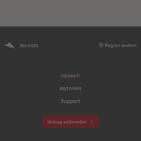
Kontakt
Region ändern
Meta-Navigation Footer
tonies®
my
tonies
Support
Vertrag widerrufen