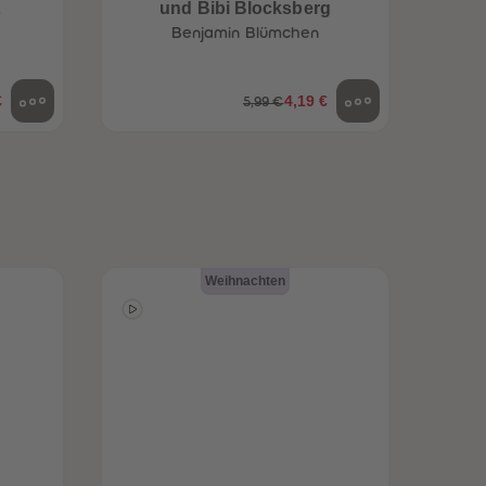
t
und Bibi Blocksberg
Benja
96
96
Benjamin Blümchen
97
97
98
98
99
99
€
4,19 €
5,99 €
99+
99+
Weihnachten