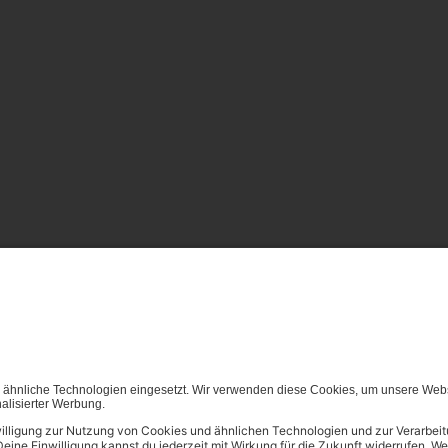
von (generativen) KI Systemen ist in dem in Ziffer 14.4 der Nut