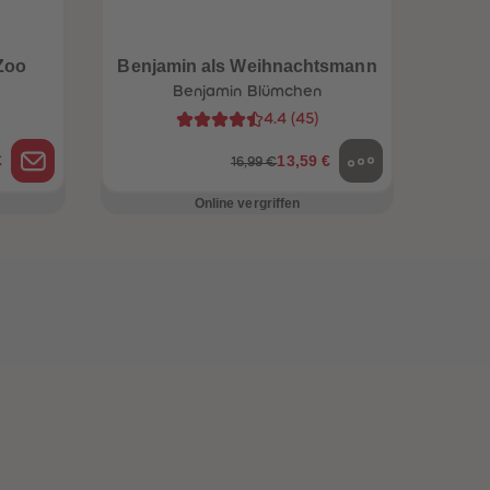
Zoo
Benjamin als Weihnachtsmann
Benjamin Blümchen
4.4
(
45
)
€
13,59 €
16,99 €
Online vergriffen