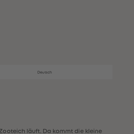
28
28
29
29
30
30
31
31
32
32
33
33
34
34
35
35
36
36
37
37
38
38
39
39
40
40
Deutsch
41
41
42
42
43
43
44
44
45
45
46
46
47
47
48
48
49
49
Zooteich läuft. Da kommt die kleine
50
50