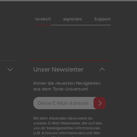
Meta-Navigation Footer
my
tonies®
tonies
Support
Unser Newsletter
Immer die neuesten Neuigkeiten
aus dem Tonie-Universum!
E-Mail-Addresse
Mit dem Absenden abonnierst du
unseren E-Mail-Newsletter, der auf den
von dir bereitgestellten Informationen
(z.B. Account-informationen) und den