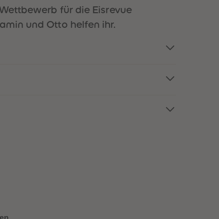
51
51
 Wettbewerb für die Eisrevue
52
52
amin und Otto helfen ihr.
53
53
54
54
55
55
56
56
57
57
58
58
59
59
60
60
61
61
62
62
63
63
64
64
65
65
66
66
67
67
68
68
69
69
70
70
71
71
72
72
en