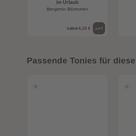
im Urlaub
Benjamin Blümchen
4,19 €
5,99 €
Passende Tonies für diese
een
Neuheiten