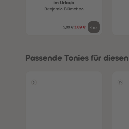
im Urlaub
Benjamin Blümchen
3,89 €
5,99 €
Passende Tonies für diese
een
Neuheiten