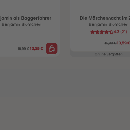
jamin als Baggerfahrer
Die Märchennacht im 
Benjamin Blümchen
Benjamin Blümchen
4.3
(
21
)
13,59 
16,99 €
13,59 €
16,99 €
Online vergriffen