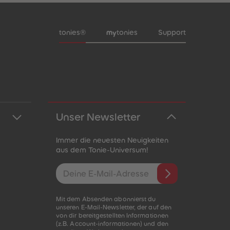
Meta-Navigation Footer
tonies®
my
tonies
Support
Unser Newsletter
Immer die neuesten Neuigkeiten
aus dem Tonie-Universum!
E-Mail-Addresse
Mit dem Absenden abonnierst du
unseren E-Mail-Newsletter, der auf den
von dir bereitgestellten Informationen
(z.B. Account-informationen) und den