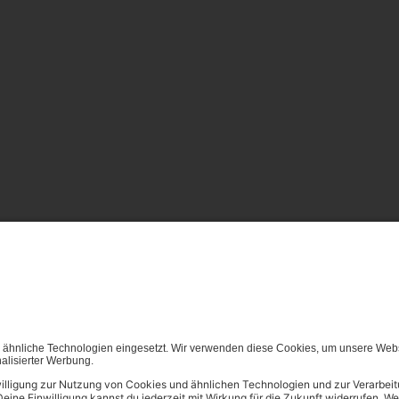
von (generativen) KI Systemen ist in dem in Ziffer 14.4 der Nut