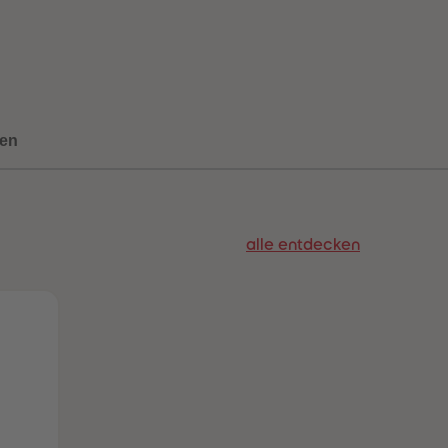
73
73
74
74
75
75
76
76
77
77
78
78
79
79
en
80
80
81
81
82
82
83
83
84
84
alle entdecken
85
85
86
86
87
87
88
88
89
89
90
90
91
91
92
92
93
93
94
94
95
95