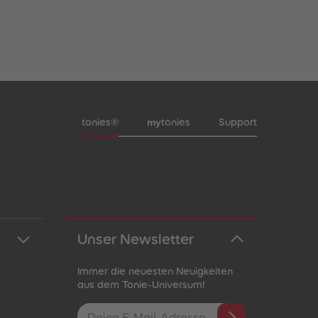
Meta-Navigation Footer
my
tonies®
tonies
Support
Unser Newsletter
Immer die neuesten Neuigkeiten
aus dem Tonie-Universum!
E-Mail-Addresse