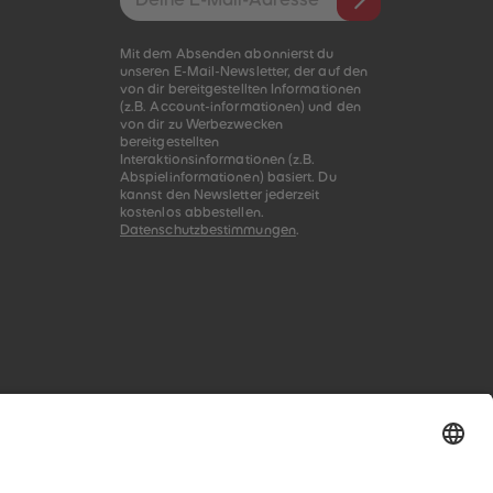
Mit dem Absenden abonnierst du
unseren E-Mail-Newsletter, der auf den
von dir bereitgestellten Informationen
(z.B. Account-informationen) und den
von dir zu Werbezwecken
bereitgestellten
Interaktionsinformationen (z.B.
Abspielinformationen) basiert. Du
kannst den Newsletter jederzeit
kostenlos abbestellen.
Datenschutzbestimmungen
.