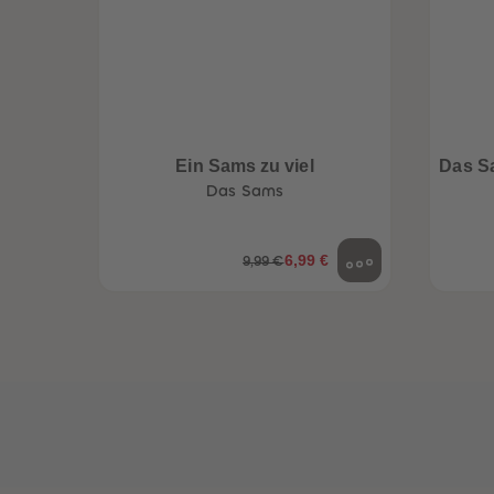
een
Neuheiten
Ein Sams zu viel
Das S
Das Sams
6,99 €
9,99 €