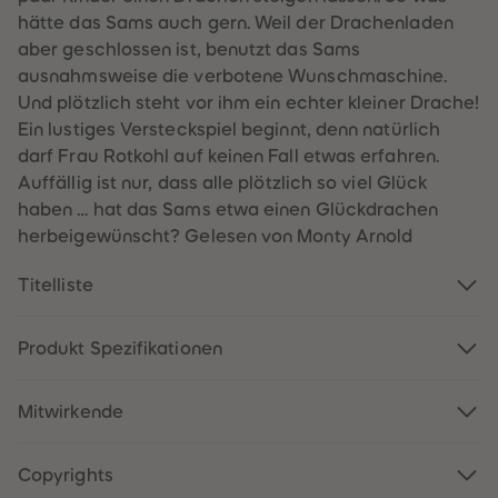
60
60
hätte das Sams auch gern. Weil der Drachenladen
61
61
62
62
aber geschlossen ist, benutzt das Sams
63
63
ausnahmsweise die verbotene Wunschmaschine.
64
64
65
65
Und plötzlich steht vor ihm ein echter kleiner Drache!
66
66
Ein lustiges Versteckspiel beginnt, denn natürlich
67
67
68
68
darf Frau Rotkohl auf keinen Fall etwas erfahren.
69
69
Auffällig ist nur, dass alle plötzlich so viel Glück
70
70
71
71
haben … hat das Sams etwa einen Glückdrachen
72
72
herbeigewünscht? Gelesen von Monty Arnold
73
73
74
74
75
75
Titelliste
76
76
77
77
78
78
79
79
Produkt Spezifikationen
80
80
81
81
82
82
Mitwirkende
83
83
84
84
85
85
86
86
Copyrights
87
87