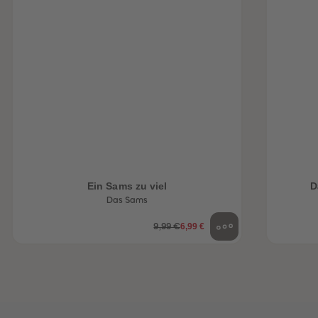
Ein Sams zu viel
D
heiten
Das Sams
6,99 €
9,99 €