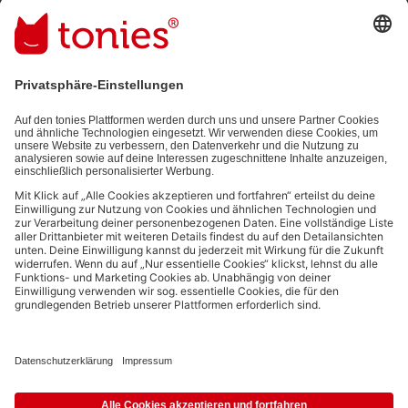
Mit dem Absenden abonnierst du unseren E-Mail-Newsletter, der
auf den von dir bereitgestellten Informationen (z.B. Account-
informationen) und den von dir zu Werbezwecken bereitgestellten
Interaktionsinformationen (z.B. Abspielinformationen) basiert. Du
kannst den Newsletter jederzeit kostenlos abbestellen.
Datenschutzbestimmungen
.
Bezahlmethoden:
Links zu sozialen Netzwerken
© 2026 tonies GmbH
Die Nutzung der Inhalte für Text- und Data-Mining von (generativen) KI
Systemen ist in dem in Ziffer 14.4 der Nutzungsbedingungen genannten
Zusammenhang ausdrücklich vorbehalten und daher verboten.