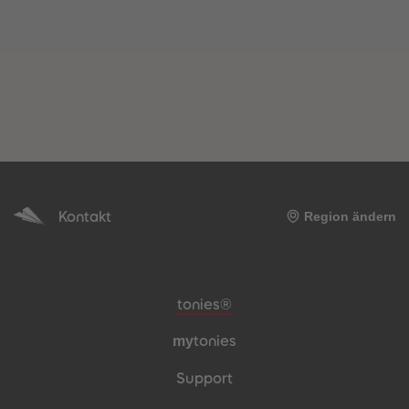
Kontakt
Region ändern
Meta-Navigation Footer
tonies®
my
tonies
Support