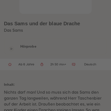
32
32
33
33
34
34
35
35
36
36
37
37
Das Sams und der blaue Drache
38
38
39
39
Das Sams
40
40
41
41
42
42
43
43
Hörprobe
44
44
45
45
46
46
47
47
48
48
Ab 6 Jahre
2h 50 min+
Deutsch
49
49
50
50
51
51
52
52
53
53
Inhalt:
54
54
Nichts darf man! Und so muss sich das Sams den
55
55
56
56
ganzen Tag langweilen, während Herr Taschenbier
57
57
auf der Arbeit ist. Draußen beobachtet es, wie ein
58
58
59
59
paar Kinder einen Drachen steigen lassen. So was