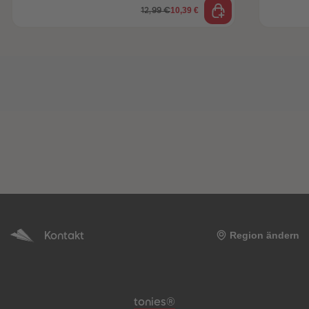
10,39 €
12,99 €
Kontakt
Region ändern
Meta-Navigation Footer
tonies®