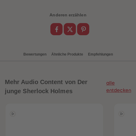
88
88
89
89
90
90
Anderen erzählen
91
91
92
92
93
93
94
94
95
95
96
96
97
97
98
98
Bewertungen
Ähnliche Produkte
Empfehlungen
99
99
99+
99+
Mehr
Audio Content von Der
alle
junge Sherlock Holmes
entdecken