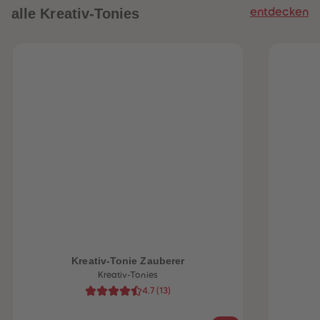
alle Kreativ-Tonies
entdecken
heiten
Kreativ-Tonie Zauberer
Kreativ-Tonies
4.7
(
13
)