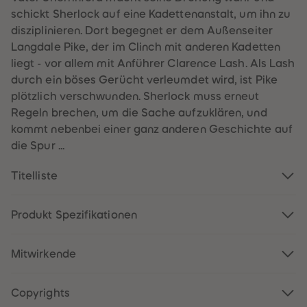
60
60
schickt Sherlock auf eine Kadettenanstalt, um ihn zu
61
61
62
62
disziplinieren. Dort begegnet er dem Außenseiter
63
63
Langdale Pike, der im Clinch mit anderen Kadetten
64
64
65
65
liegt - vor allem mit Anführer Clarence Lash. Als Lash
66
66
durch ein böses Gerücht verleumdet wird, ist Pike
67
67
68
68
plötzlich verschwunden. Sherlock muss erneut
69
69
Regeln brechen, um die Sache aufzuklären, und
70
70
71
71
kommt nebenbei einer ganz anderen Geschichte auf
72
72
die Spur ...
73
73
74
74
75
75
Titelliste
76
76
77
77
78
78
79
79
Produkt Spezifikationen
80
80
81
81
82
82
Mitwirkende
83
83
84
84
85
85
86
86
Copyrights
87
87