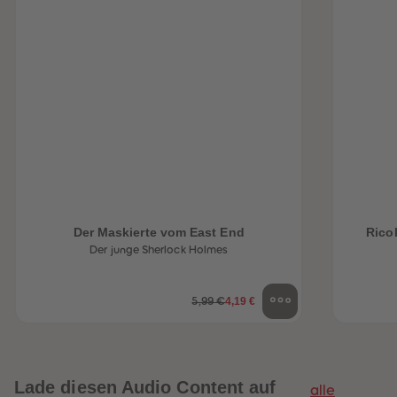
Der Maskierte vom East End
Rico
Der junge Sherlock Holmes
4,19 €
5,99 €
Lade diesen Audio Content auf
alle