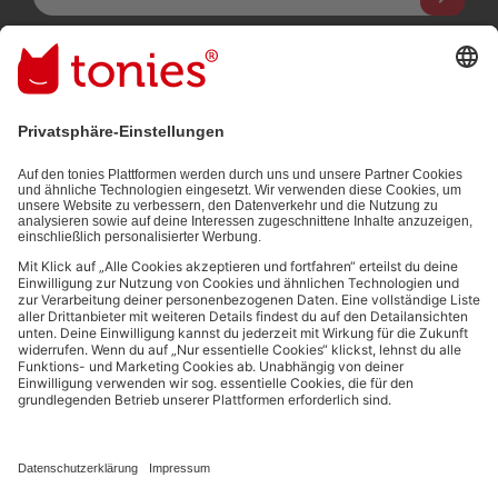
Mit dem Absenden abonnierst du unseren E-Mail-Newsletter, der
auf den von dir bereitgestellten Informationen (z.B. Account-
informationen) und den von dir zu Werbezwecken bereitgestellten
Interaktionsinformationen (z.B. Abspielinformationen) basiert. Du
kannst den Newsletter jederzeit kostenlos abbestellen.
Datenschutzbestimmungen
.
Bezahlmethoden:
Links zu sozialen Netzwerken
© 2026 tonies GmbH
Die Nutzung der Inhalte für Text- und Data-Mining von (generativen) KI
Systemen ist in dem in Ziffer 14.4 der Nutzungsbedingungen genannten