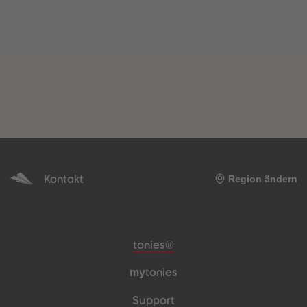
Kontakt
Region ändern
Meta-Navigation Footer
tonies®
my
tonies
Support