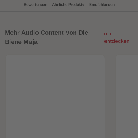
88
88
Bewertungen
Ähnliche Produkte
Empfehlungen
89
89
90
90
91
91
92
92
93
93
94
94
Mehr
Audio Content von Die
alle
95
95
96
96
Biene Maja
entdecken
97
97
98
98
99
99
99+
99+