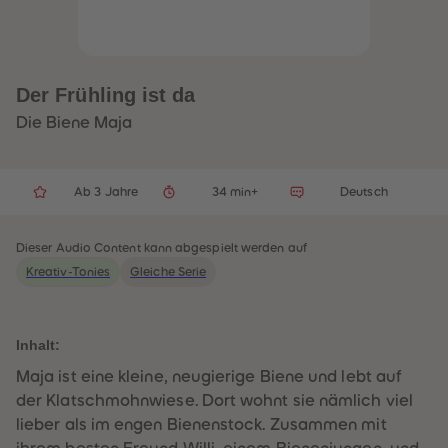
32
32
33
33
34
34
35
35
36
36
37
37
Der Frühling ist da
38
38
39
39
Die Biene Maja
40
40
41
41
42
42
43
43
Ab 3 Jahre
34 min+
Deutsch
44
44
45
45
46
46
47
47
Dieser Audio Content kann abgespielt werden auf
48
48
Kreativ-Tonies
Gleiche Serie
49
49
50
50
51
51
52
52
53
53
Inhalt:
54
54
55
55
Maja ist eine kleine, neugierige Biene und lebt auf
56
56
der Klatschmohnwiese. Dort wohnt sie nämlich viel
57
57
58
58
lieber als im engen Bienenstock. Zusammen mit
59
59