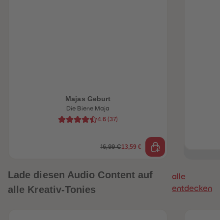
Majas Geburt
Die Biene Maja
4.6
(
37
)
heiten
13,59 €
16,99 €
Lade diesen Audio Content auf
alle
alle Kreativ-Tonies
entdecken