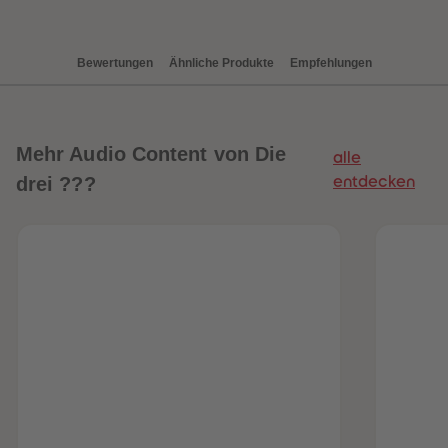
88
88
89
89
90
90
91
91
Bewertungen
Ähnliche Produkte
Empfehlungen
92
92
93
93
94
94
95
95
96
96
97
97
Mehr
Audio Content von Die
alle
98
98
99
99
drei ???
entdecken
99+
99+