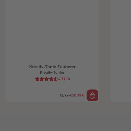
heiten
Kreativ-Tonie Zauberer
Kreativ-Tonies
4.7
(
13
)
10,39 €
12,99 €