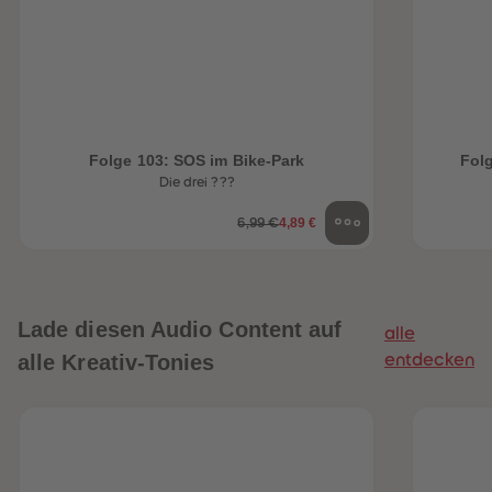
Folge 103: SOS im Bike-Park
Folg
Die drei ???
4,89 €
6,99 €
Lade diesen Audio Content auf
alle
alle Kreativ-Tonies
entdecken