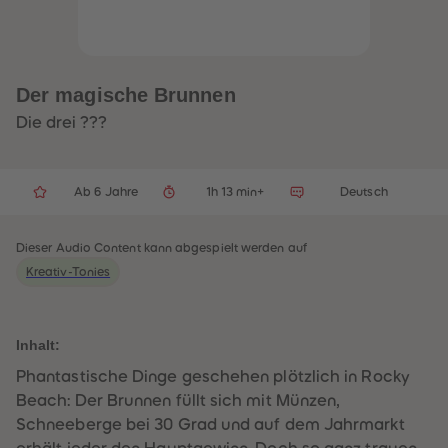
32
32
33
33
34
34
35
35
36
36
37
37
Der magische Brunnen
38
38
39
39
Die drei ???
40
40
41
41
42
42
43
43
Ab 6 Jahre
1h 13 min+
Deutsch
44
44
45
45
46
46
47
47
Dieser Audio Content kann abgespielt werden auf
48
48
Kreativ-Tonies
49
49
50
50
51
51
52
52
53
53
Inhalt:
54
54
55
55
Phantastische Dinge geschehen plötzlich in Rocky
56
56
Beach: Der Brunnen füllt sich mit Münzen,
57
57
58
58
Schneeberge bei 30 Grad und auf dem Jahrmarkt
59
59