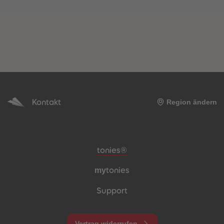
Kontakt
Region ändern
Meta-Navigation Footer
tonies®
my
tonies
Support
Vertrag widerrufen