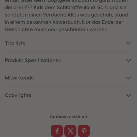
erhält jeder den Hauptgewinn. Doch so ganz trauen
60
60
61
61
die drei ??? Kids dem Schlaraffenland nicht und sie
62
62
schöpfen einen Verdacht: Alles was geschah, stand
63
63
64
64
in einem bekannten Kinderbuch. Nur das Ende der
65
65
Geschichte muss neu geschrieben werden.
66
66
67
67
68
68
Titelliste
69
69
70
70
71
71
72
72
Produkt Spezifikationen
73
73
74
74
75
75
Mitwirkende
76
76
77
77
78
78
79
79
Copyrights
80
80
81
81
82
82
83
83
Anderen erzählen
84
84
85
85
86
86
87
87