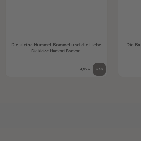
Die kleine Hummel Bommel und die Liebe
Die B
Die kleine Hummel Bommel
heiten
4,99 €