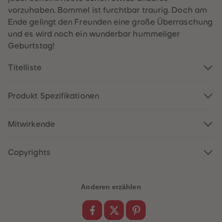
61
61
vorzuhaben. Bommel ist furchtbar traurig. Doch am
62
62
63
63
Ende gelingt den Freunden eine große Überraschung
64
64
und es wird noch ein wunderbar hummeliger
65
65
66
66
Geburtstag!
67
67
68
68
Titelliste
69
69
70
70
71
71
72
72
Produkt Spezifikationen
73
73
74
74
75
75
Mitwirkende
76
76
77
77
78
78
79
79
Copyrights
80
80
81
81
82
82
83
83
Anderen erzählen
84
84
85
85
86
86
87
87
88
88