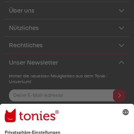
Über uns
Nützliches
Rechtliches
Unser Newsletter
Immer die neuesten Neuigkeiten aus dem Tonie-
Universum!
E-Mail-Addresse
Mit dem Absenden abonnierst du unseren E-Mail-Newsletter, der
auf den von dir bereitgestellten Informationen (z.B. Account-
informationen) und den von dir zu Werbezwecken bereitgestellten
Interaktionsinformationen (z.B. Abspielinformationen) basiert. Du
kannst den Newsletter jederzeit kostenlos abbestellen.