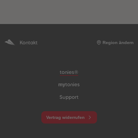
Kontakt
Region ändern
Meta-Navigation Footer
tonies®
my
tonies
Support
Vertrag widerrufen