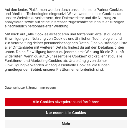
Datenschutzbestimmungen
.
Bezahlmethoden:
Links zu sozialen Netzwerken
© 2026 tonies GmbH
Die Nutzung der Inhalte für Text- und Data-Mining von (generativen) KI
Systemen ist in dem in Ziffer 14.4 der Nutzungsbedingungen genannten
Zusammenhang ausdrücklich vorbehalten und daher verboten.
4,99 €
Ausstehend
inkl. MwSt.