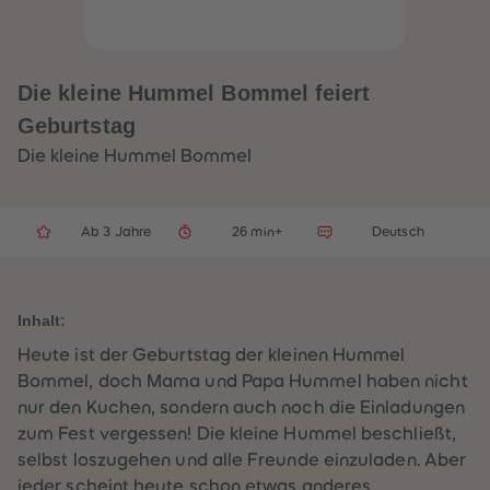
33
33
34
34
35
35
36
36
37
37
Die kleine Hummel Bommel feiert
38
38
39
39
Geburtstag
40
40
41
41
Die kleine Hummel Bommel
42
42
43
43
44
44
45
45
Ab 3 Jahre
26 min+
Deutsch
46
46
47
47
48
48
49
49
50
50
Inhalt:
51
51
52
52
Heute ist der Geburtstag der kleinen Hummel
53
53
54
54
Bommel, doch Mama und Papa Hummel haben nicht
55
55
nur den Kuchen, sondern auch noch die Einladungen
56
56
57
57
zum Fest vergessen! Die kleine Hummel beschließt,
58
58
selbst loszugehen und alle Freunde einzuladen. Aber
59
59
60
60
jeder scheint heute schon etwas anderes