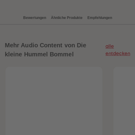
89
89
90
90
91
91
92
92
Bewertungen
Ähnliche Produkte
Empfehlungen
93
93
94
94
95
95
96
96
97
97
Mehr
Audio Content von Die
alle
98
98
99
99
kleine Hummel Bommel
entdecken
99+
99+