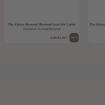
Die kleine Hummel Bommel und die Liebe
Die klei
Die kleine Hummel Bommel
3,49 €
4,99 €
heiten