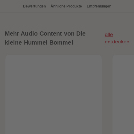
88
88
89
89
Bewertungen
Ähnliche Produkte
Empfehlungen
90
90
91
91
92
92
93
93
94
94
Mehr
Audio Content von Die
alle
95
95
96
96
kleine Hummel Bommel
entdecken
97
97
98
98
99
99
99+
99+