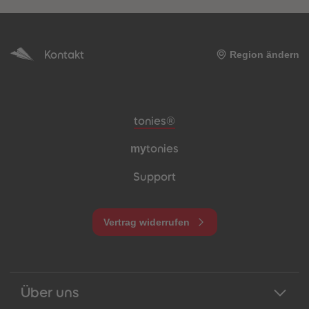
Kontakt
Region ändern
Meta-Navigation Footer
tonies®
my
tonies
Support
Vertrag widerrufen
Über uns