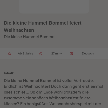
32
32
33
33
34
34
35
35
36
36
37
37
Die kleine Hummel Bommel feiert
38
38
39
39
Weihnachten
40
40
41
41
Die kleine Hummel Bommel
42
42
43
43
44
44
45
45
Ab 3 Jahre
27 min+
Deutsch
46
46
47
47
48
48
49
49
50
50
Inhalt:
51
51
52
52
Die kleine Hummel Bommel ist voller Vorfreude.
53
53
54
54
Endlich ist Weihnachten! Doch dann geht erst einmal
55
55
alles schief … Ob am Ende wohl trotzdem alle
56
56
57
57
zusammen ein schönes Weihnachtsfest feiern
58
58
können? Ein honigsüßes Weihnachtshörspiel mit der
59
59