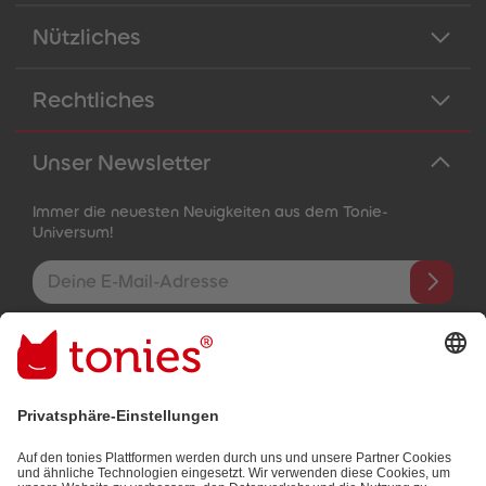
Nützliches
Rechtliches
Unser Newsletter
Immer die neuesten Neuigkeiten aus dem Tonie-
Universum!
E-Mail-Addresse
Mit dem Absenden abonnierst du unseren E-Mail-Newsletter, der
auf den von dir bereitgestellten Informationen (z.B. Account-
informationen) und den von dir zu Werbezwecken bereitgestellten
Interaktionsinformationen (z.B. Abspielinformationen) basiert. Du
kannst den Newsletter jederzeit kostenlos abbestellen.
Datenschutzbestimmungen
.