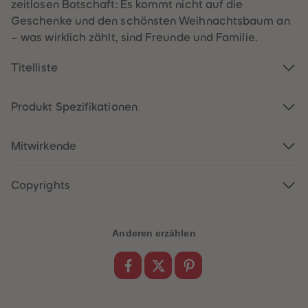
60
60
zeitlosen Botschaft: Es kommt nicht auf die
61
61
Geschenke und den schönsten Weihnachtsbaum an
62
62
63
63
– was wirklich zählt, sind Freunde und Familie.
64
64
65
65
Titelliste
66
66
67
67
68
68
69
69
Produkt Spezifikationen
70
70
71
71
72
72
Mitwirkende
73
73
74
74
75
75
76
76
Copyrights
77
77
78
78
79
79
80
80
Anderen erzählen
81
81
82
82
83
83
84
84
85
85
86
86
87
87