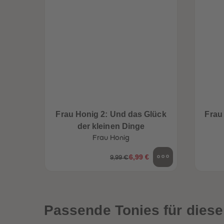
Frau Honig 2: Und das Glück
Frau
der kleinen Dinge
Frau Honig
6,99 €
9,99 €
een
Neuheiten
Passende Tonies für diese