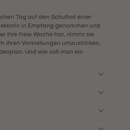
51
51
52
52
53
53
chen Tag auf den Schulhof einer
54
54
er Rektorin in Empfang genommen und
55
55
56
56
ber ihre freie Woche hat, nimmt sie
57
57
h ihren Vorstellungen umzustricken.
58
58
59
59
denplan. Und wie soll man ein
60
60
61
61
62
62
63
63
64
64
65
65
66
66
67
67
68
68
69
69
70
70
71
71
72
72