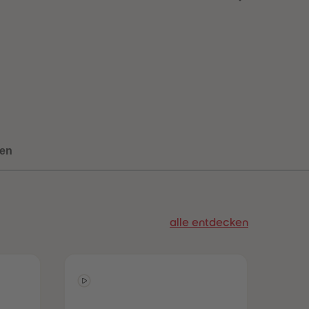
73
73
74
74
75
75
76
76
77
77
78
78
79
79
80
80
81
81
82
82
83
83
en
84
84
85
85
86
86
87
87
88
88
alle entdecken
89
89
90
90
91
91
92
92
93
93
94
94
95
95