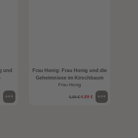
96
96
97
97
98
98
99
99
99+
99+
g und
Frau Honig: Frau Honig und die
e
Geheimnisse im Kirschbaum
Frau Honig
€
4,89 €
6,99 €