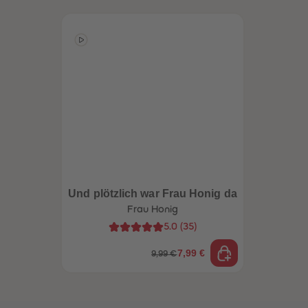
Und plötzlich war Frau Honig da
Frau Honig
5.0
(
35
)
7,99 €
9,99 €