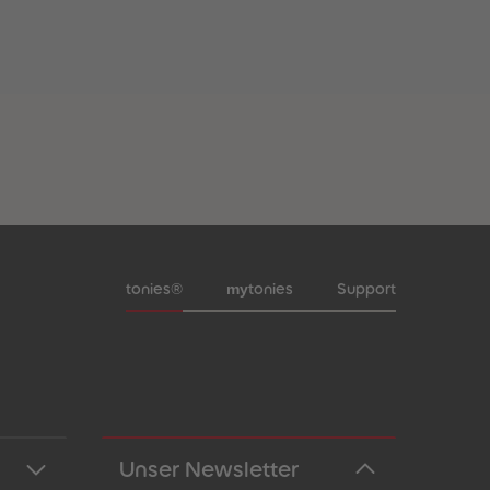
Meta-Navigation Footer
my
tonies®
tonies
Support
Unser Newsletter