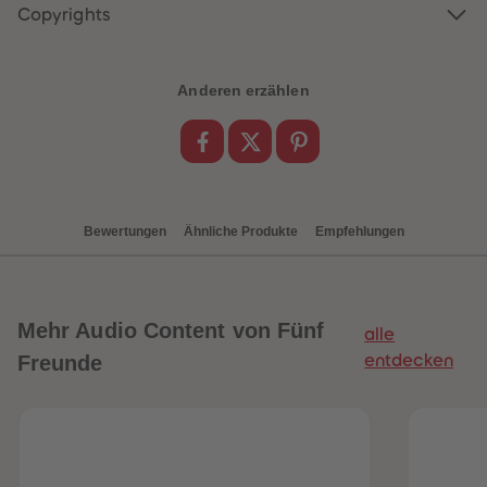
88
88
Copyrights
89
89
90
90
91
91
92
92
Anderen erzählen
93
93
94
94
95
95
96
96
97
97
98
98
99
99
99+
99+
Bewertungen
Ähnliche Produkte
Empfehlungen
Mehr
Audio Content von Fünf
alle
Freunde
entdecken