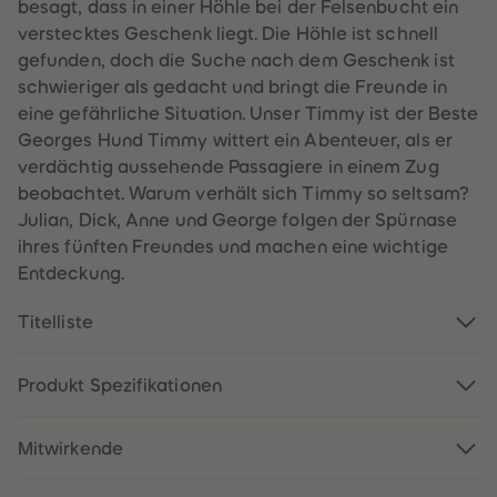
60
60
besagt, dass in einer Höhle bei der Felsenbucht ein
61
61
verstecktes Geschenk liegt. Die Höhle ist schnell
62
62
63
63
gefunden, doch die Suche nach dem Geschenk ist
64
64
schwieriger als gedacht und bringt die Freunde in
65
65
66
66
eine gefährliche Situation. Unser Timmy ist der Beste
67
67
Georges Hund Timmy wittert ein Abenteuer, als er
68
68
69
69
verdächtig aussehende Passagiere in einem Zug
70
70
beobachtet. Warum verhält sich Timmy so seltsam?
71
71
72
72
Julian, Dick, Anne und George folgen der Spürnase
73
73
ihres fünften Freundes und machen eine wichtige
74
74
75
75
Entdeckung.
76
76
77
77
Titelliste
78
78
79
79
80
80
81
81
Produkt Spezifikationen
82
82
83
83
84
84
Mitwirkende
85
85
86
86
87
87