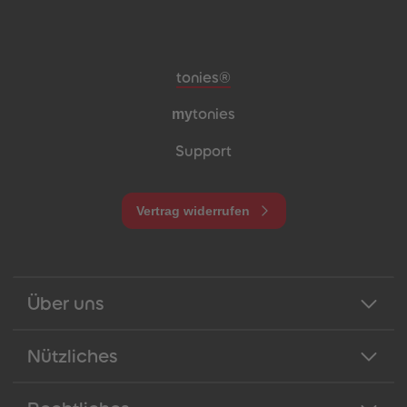
Meta-Navigation Footer
tonies®
my
tonies
Support
Vertrag widerrufen
Über uns
Nützliches