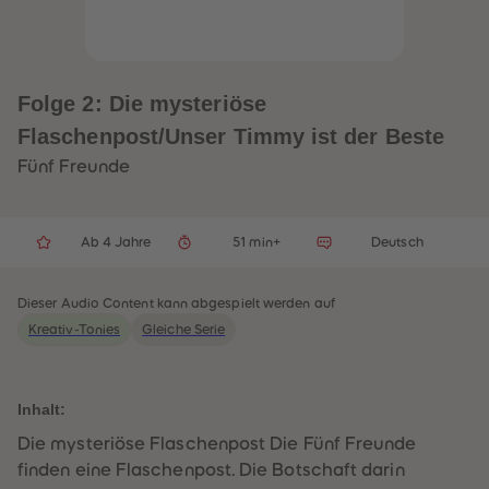
32
32
33
33
34
34
35
35
36
36
37
37
Folge 2: Die mysteriöse
38
38
39
39
Flaschenpost/Unser Timmy ist der Beste
40
40
41
41
Fünf Freunde
42
42
43
43
44
44
45
45
Ab 4 Jahre
51 min+
Deutsch
46
46
47
47
48
48
49
49
Dieser Audio Content kann abgespielt werden auf
50
50
Kreativ-Tonies
Gleiche Serie
51
51
52
52
53
53
54
54
55
55
Inhalt:
56
56
57
57
Die mysteriöse Flaschenpost Die Fünf Freunde
58
58
finden eine Flaschenpost. Die Botschaft darin
59
59