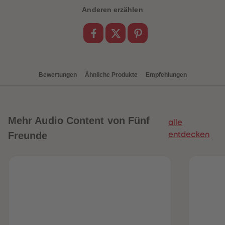
89
89
Anderen erzählen
90
90
91
91
92
92
93
93
94
94
95
95
96
96
97
97
Bewertungen
Ähnliche Produkte
Empfehlungen
98
98
99
99
99+
99+
Mehr
Audio Content von Fünf
alle
Freunde
entdecken