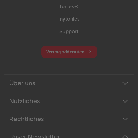
Meta-Navigation Footer
tonies®
my
tonies
Support
Vertrag widerrufen
Über uns
Nützliches
Rechtliches
Unser Newsletter