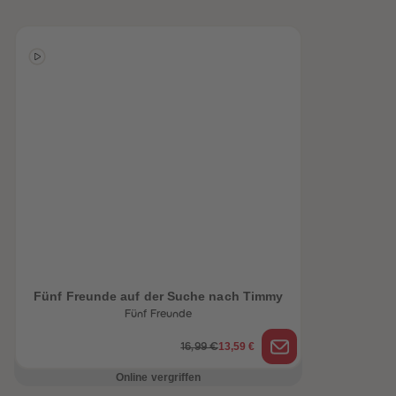
Fünf Freunde auf der Suche nach Timmy
heiten
Fünf Freunde
13,59 €
16,99 €
Online vergriffen