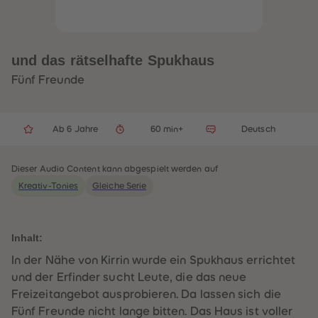
33
33
34
34
35
35
36
36
37
37
und das rätselhafte Spukhaus
38
38
39
39
Fünf Freunde
40
40
41
41
42
42
43
43
Ab 6 Jahre
60 min+
Deutsch
44
44
45
45
46
46
47
47
Dieser Audio Content kann abgespielt werden auf
48
48
Kreativ-Tonies
Gleiche Serie
49
49
50
50
51
51
52
52
53
53
Inhalt:
54
54
55
55
In der Nähe von Kirrin wurde ein Spukhaus errichtet
56
56
und der Erfinder sucht Leute, die das neue
57
57
58
58
Freizeitangebot ausprobieren. Da lassen sich die
59
59
Fünf Freunde nicht lange bitten. Das Haus ist voller
60
60