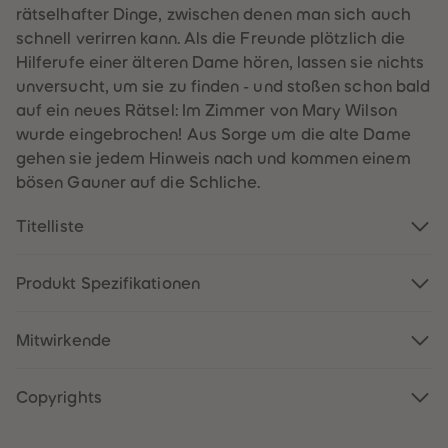
61
61
rätselhafter Dinge, zwischen denen man sich auch
62
62
schnell verirren kann. Als die Freunde plötzlich die
63
63
64
64
Hilferufe einer älteren Dame hören, lassen sie nichts
65
65
unversucht, um sie zu finden - und stoßen schon bald
66
66
67
67
auf ein neues Rätsel: Im Zimmer von Mary Wilson
68
68
wurde eingebrochen! Aus Sorge um die alte Dame
69
69
70
70
gehen sie jedem Hinweis nach und kommen einem
71
71
bösen Gauner auf die Schliche.
72
72
73
73
74
74
Titelliste
75
75
76
76
77
77
78
78
Produkt Spezifikationen
79
79
80
80
81
81
Mitwirkende
82
82
83
83
84
84
85
85
Copyrights
86
86
87
87
88
88