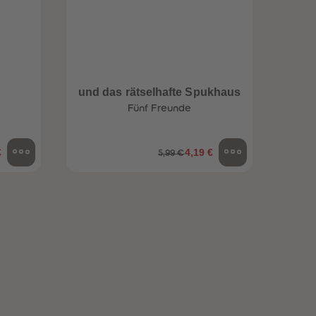
96
96
97
97
98
98
99
99
99+
99+
und das rätselhafte Spukhaus
Fünf Freunde
€
4,19 €
5,99 €