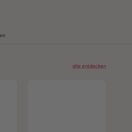
73
73
74
74
75
75
76
76
77
77
78
78
en
79
79
80
80
81
81
82
82
83
83
alle entdecken
84
84
85
85
86
86
87
87
88
88
89
89
90
90
91
91
92
92
93
93
94
94
95
95