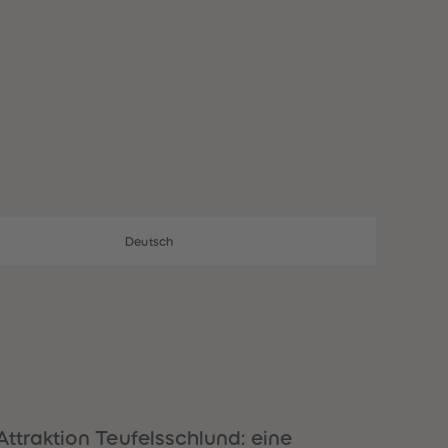
28
28
29
29
30
30
31
31
32
32
33
33
34
34
35
35
36
36
37
37
38
38
39
39
40
40
Deutsch
41
41
42
42
43
43
44
44
45
45
46
46
47
47
48
48
49
49
ttraktion Teufelsschlund: eine
50
50