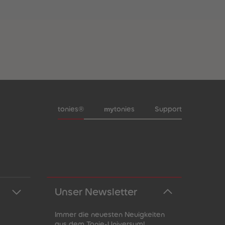
Meta-Navigation Footer
my
tonies®
tonies
Support
Unser Newsletter
Immer die neuesten Neuigkeiten
aus dem Tonie-Universum!