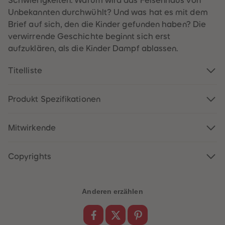
Schwierigkeiten. Warum wird das Felsenhaus von
60
60
61
61
Unbekannten durchwühlt? Und was hat es mit dem
62
62
Brief auf sich, den die Kinder gefunden haben? Die
63
63
64
64
verwirrende Geschichte beginnt sich erst
65
65
aufzuklären, als die Kinder Dampf ablassen.
66
66
67
67
68
68
Titelliste
69
69
70
70
71
71
72
72
Produkt Spezifikationen
73
73
74
74
75
75
Mitwirkende
76
76
77
77
78
78
79
79
Copyrights
80
80
81
81
82
82
83
83
Anderen erzählen
84
84
85
85
86
86
87
87