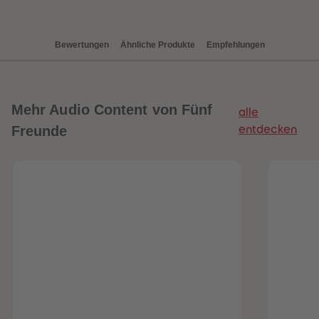
88
88
89
89
90
90
91
91
Bewertungen
Ähnliche Produkte
Empfehlungen
92
92
93
93
94
94
95
95
96
96
97
97
Mehr
Audio Content von Fünf
alle
98
98
99
99
Freunde
entdecken
99+
99+