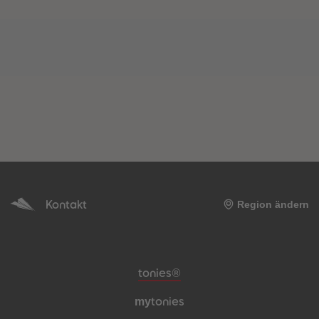
Kontakt
Region ändern
Meta-Navigation Footer
tonies®
my
tonies