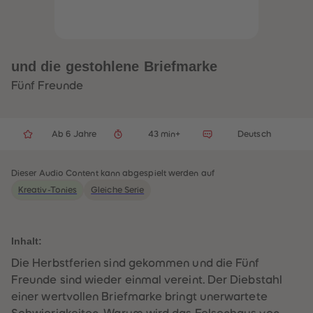
32
32
33
33
34
34
35
35
36
36
37
37
und die gestohlene Briefmarke
38
38
39
39
Fünf Freunde
40
40
41
41
42
42
43
43
Ab 6 Jahre
43 min+
Deutsch
44
44
45
45
46
46
47
47
Dieser Audio Content kann abgespielt werden auf
48
48
Kreativ-Tonies
Gleiche Serie
49
49
50
50
51
51
52
52
53
53
Inhalt:
54
54
55
55
Die Herbstferien sind gekommen und die Fünf
56
56
Freunde sind wieder einmal vereint. Der Diebstahl
57
57
58
58
einer wertvollen Briefmarke bringt unerwartete
59
59