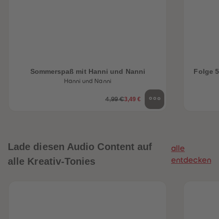
Sommerspaß mit Hanni und Nanni
Folge 5
Hanni und Nanni
3,49 €
4,99 €
Lade diesen Audio Content auf
alle
alle Kreativ-Tonies
entdecken