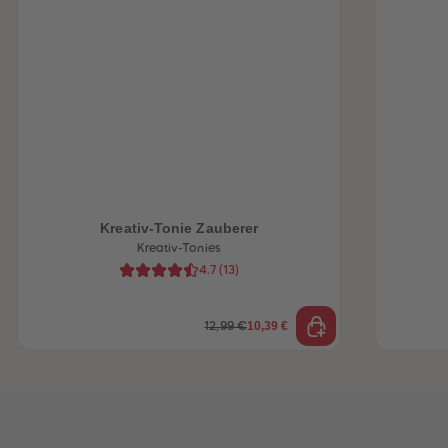
heiten
Kreativ-Tonie Zauberer
Kreativ-Tonies
4.7
(
13
)
10,39 €
12,99 €