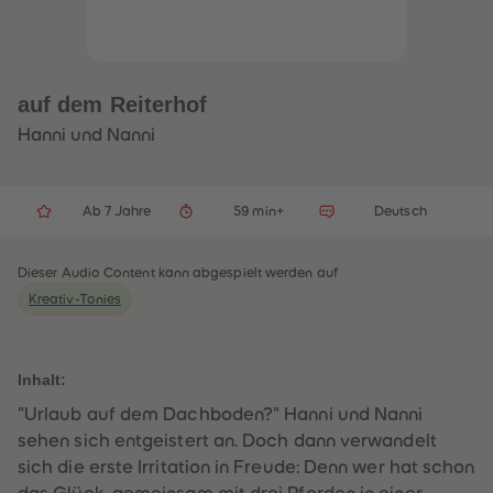
32
32
33
33
34
34
35
35
36
36
37
37
auf dem Reiterhof
38
38
39
39
Hanni und Nanni
40
40
41
41
42
42
43
43
Ab 7 Jahre
59 min+
Deutsch
44
44
45
45
46
46
47
47
Dieser Audio Content kann abgespielt werden auf
48
48
Kreativ-Tonies
49
49
50
50
51
51
52
52
53
53
Inhalt:
54
54
55
55
"Urlaub auf dem Dachboden?" Hanni und Nanni
56
56
sehen sich entgeistert an. Doch dann verwandelt
57
57
58
58
sich die erste Irritation in Freude: Denn wer hat schon
59
59