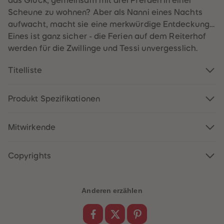
das Glück, gemeinsam mit drei Pferden in einer
60
60
61
61
Scheune zu wohnen? Aber als Nanni eines Nachts
62
62
aufwacht, macht sie eine merkwürdige Entdeckung…
63
63
64
64
Eines ist ganz sicher - die Ferien auf dem Reiterhof
65
65
werden für die Zwillinge und Tessi unvergesslich.
66
66
67
67
68
68
Titelliste
69
69
70
70
71
71
72
72
Produkt Spezifikationen
73
73
74
74
75
75
Mitwirkende
76
76
77
77
78
78
79
79
Copyrights
80
80
81
81
82
82
83
83
Anderen erzählen
84
84
85
85
86
86
87
87