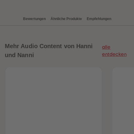
88
88
89
89
90
90
91
91
Bewertungen
Ähnliche Produkte
Empfehlungen
92
92
93
93
94
94
95
95
96
96
97
97
Mehr
Audio Content von Hanni
alle
98
98
99
99
und Nanni
entdecken
99+
99+