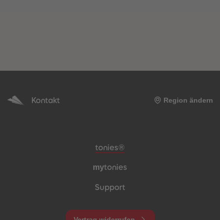
Kontakt
Region ändern
Meta-Navigation Footer
tonies®
my
tonies
Support
Vertrag widerrufen