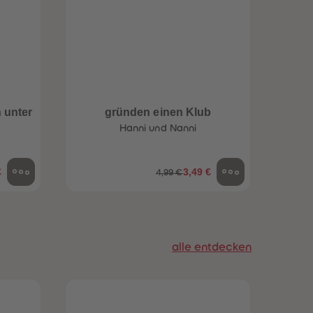
96
96
97
97
98
98
99
99
99+
99+
 unter
gründen einen Klub
Lusti
Hanni und Nanni
€
3,49 €
4,99 €
alle entdecken