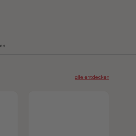
73
73
74
74
75
75
76
76
77
77
78
78
79
79
80
80
en
81
81
82
82
83
83
84
84
85
85
alle entdecken
86
86
87
87
88
88
89
89
90
90
91
91
92
92
93
93
94
94
95
95