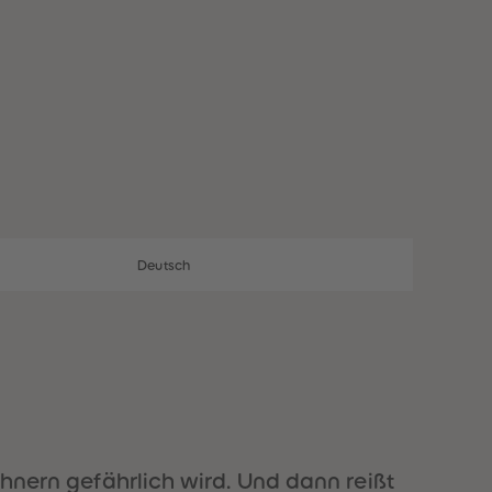
28
28
29
29
30
30
31
31
32
32
33
33
34
34
35
35
36
36
37
37
38
38
39
39
40
40
Deutsch
41
41
42
42
43
43
44
44
45
45
46
46
47
47
48
48
49
49
ühnern gefährlich wird. Und dann reißt
50
50