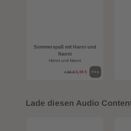
Sommerspaß mit Hanni und
Nanni
Hanni und Nanni
3,49 €
4,99 €
Lade diesen Audio Content 
een
Neuheiten