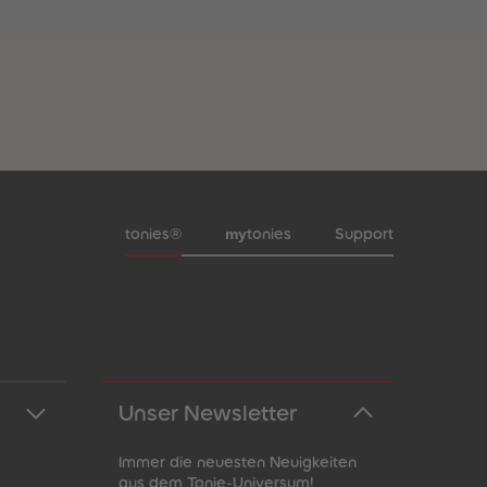
Meta-Navigation Footer
my
tonies®
tonies
Support
Unser Newsletter
Immer die neuesten Neuigkeiten
aus dem Tonie-Universum!