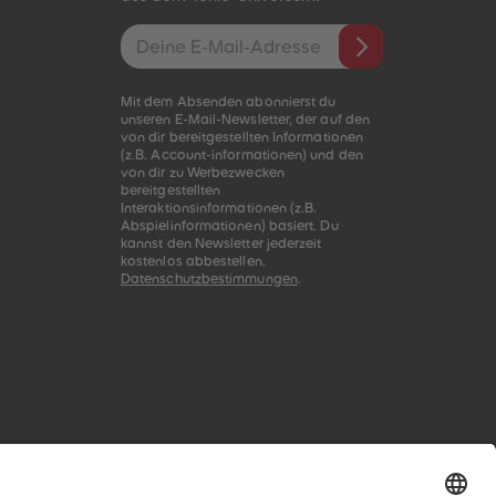
E-Mail-Addresse
Mit dem Absenden abonnierst du
unseren E-Mail-Newsletter, der auf den
von dir bereitgestellten Informationen
(z.B. Account-informationen) und den
von dir zu Werbezwecken
bereitgestellten
Interaktionsinformationen (z.B.
Abspielinformationen) basiert. Du
kannst den Newsletter jederzeit
kostenlos abbestellen.
Datenschutzbestimmungen
.