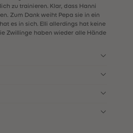
51
51
ch zu trainieren. Klar, dass Hanni
52
52
en. Zum Dank weiht Pepa sie in ein
53
53
54
54
 es in sich. Elli allerdings hat keine
55
55
Die Zwillinge haben wieder alle Hände
56
56
57
57
58
58
59
59
60
60
61
61
62
62
63
63
64
64
65
65
66
66
67
67
68
68
69
69
70
70
71
71
72
72