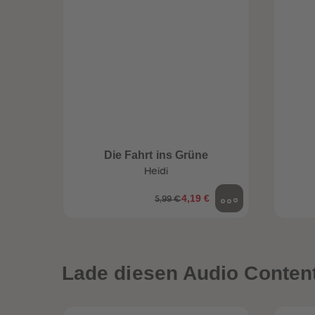
Die Fahrt ins Grüne
Heidi
4,19 €
5,99 €
een
Neuheiten
Lade diesen Audio Content 