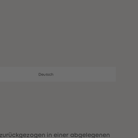
28
28
29
29
30
30
31
31
32
32
33
33
34
34
35
35
36
36
37
37
38
38
39
39
40
40
Deutsch
41
41
42
42
43
43
44
44
45
45
46
46
47
47
48
48
49
49
er zurückgezogen in einer abgelegenen
50
50