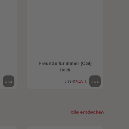
96
96
97
97
98
98
99
99
99+
99+
Freunde für immer (CGI)
Heidi
€
4,19 €
5,99 €
alle entdecken