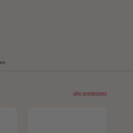
73
73
74
74
75
75
76
76
77
77
78
78
79
79
80
80
81
81
82
82
83
83
en
84
84
85
85
86
86
87
87
88
88
alle entdecken
89
89
90
90
91
91
92
92
93
93
94
94
95
95