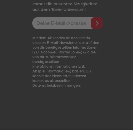
Immer die neuesten Neuigkeiten
aus dem Tonie-Universum!
E-Mail-Addresse
Mit dem Absenden abonnierst du
unseren E-Mail-Newsletter, der auf den
von dir bereitgestellten Informationen
(z.B. Account-informationen) und den
von dir zu Werbezwecken
bereitgestellten
Interaktionsinformationen (z.B.
Abspielinformationen) basiert. Du
kannst den Newsletter jederzeit
kostenlos abbestellen.
Datenschutzbestimmungen
.