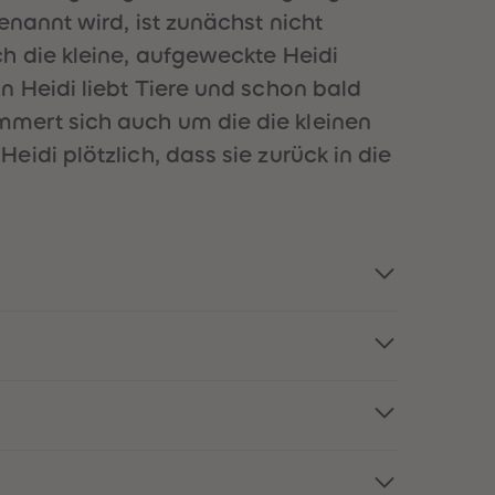
51
51
nannt wird, ist zunächst nicht
52
52
h die kleine, aufgeweckte Heidi
53
53
54
54
n Heidi liebt Tiere und schon bald
55
55
mert sich auch um die die kleinen
56
56
57
57
idi plötzlich, dass sie zurück in die
58
58
59
59
60
60
61
61
62
62
63
63
64
64
65
65
66
66
67
67
68
68
69
69
70
70
71
71
72
72