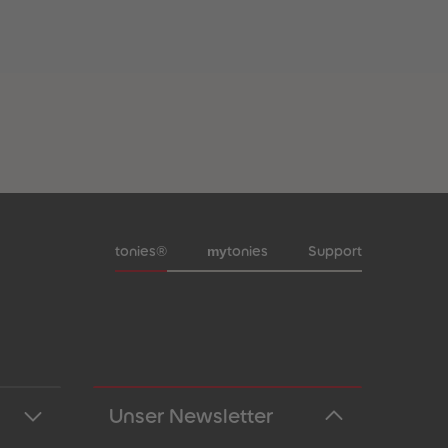
Meta-Navigation Footer
my
tonies®
tonies
Support
Unser Newsletter