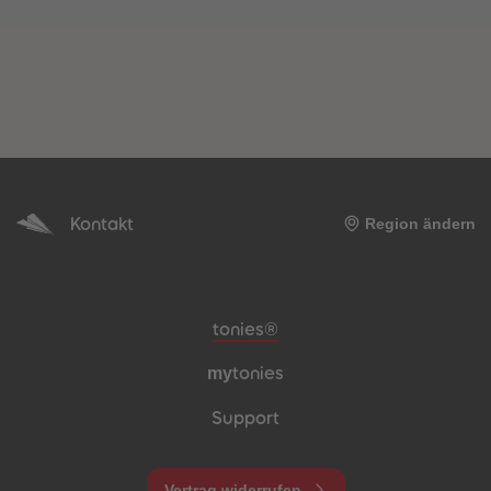
Kontakt
Region ändern
Meta-Navigation Footer
tonies®
my
tonies
Support
Vertrag widerrufen