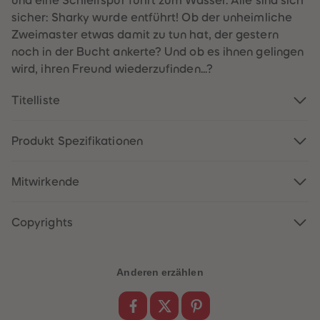
und eine Schleifspur führt zum Wasser. Alle sind sich
60
60
61
61
sicher: Sharky wurde entführt! Ob der unheimliche
62
62
Zweimaster etwas damit zu tun hat, der gestern
63
63
64
64
noch in der Bucht ankerte? Und ob es ihnen gelingen
65
65
wird, ihren Freund wiederzufinden...?
66
66
67
67
68
68
Titelliste
69
69
70
70
71
71
72
72
Produkt Spezifikationen
73
73
74
74
75
75
Mitwirkende
76
76
77
77
78
78
79
79
Copyrights
80
80
81
81
82
82
83
83
Anderen erzählen
84
84
85
85
86
86
87
87