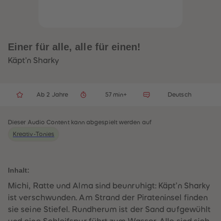
32
32
33
33
34
34
35
35
36
36
37
37
Einer für alle, alle für einen!
38
38
39
39
Käpt'n Sharky
40
40
41
41
42
42
43
43
Ab 2 Jahre
57 min+
Deutsch
44
44
45
45
46
46
47
47
Dieser Audio Content kann abgespielt werden auf
48
48
Kreativ-Tonies
49
49
50
50
51
51
52
52
53
53
Inhalt:
54
54
55
55
Michi, Ratte und Alma sind beunruhigt: Käpt’n Sharky
56
56
ist verschwunden. Am Strand der Pirateninsel finden
57
57
58
58
sie seine Stiefel. Rundherum ist der Sand aufgewühlt
59
59