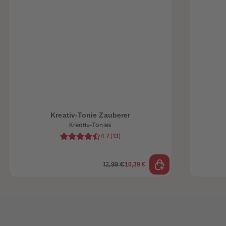
heiten
Kreativ-Tonie Zauberer
Kreativ-Tonies
4.7
(
13
)
10,39 €
12,99 €