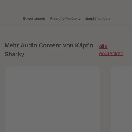
88
88
89
89
90
90
91
91
Bewertungen
Ähnliche Produkte
Empfehlungen
92
92
93
93
94
94
95
95
96
96
97
97
Mehr
Audio Content von Käpt'n
alle
98
98
99
99
Sharky
entdecken
99+
99+