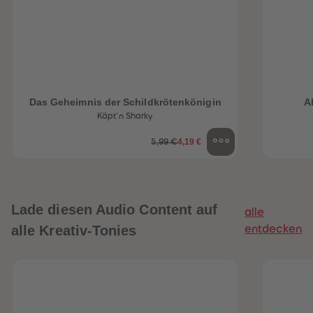
Das Geheimnis der Schildkrötenkönigin
A
Käpt'n Sharky
4,19 €
5,99 €
Lade diesen Audio Content auf
alle
alle Kreativ-Tonies
entdecken