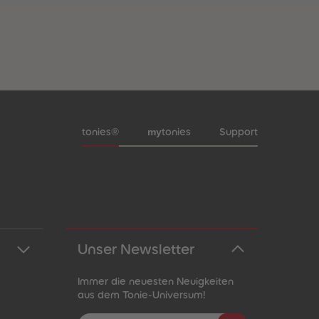
Meta-Navigation Footer
my
tonies®
tonies
Support
Unser Newsletter
Immer die neuesten Neuigkeiten
aus dem Tonie-Universum!