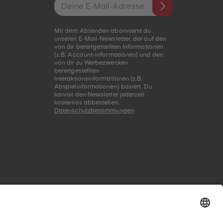
E-Mail-Addresse
Mit dem Absenden abonnierst du
unseren E-Mail-Newsletter, der auf den
von dir bereitgestellten Informationen
(z.B. Account-informationen) und den
von dir zu Werbezwecken
bereitgestellten
Interaktionsinformationen (z.B.
Abspielinformationen) basiert. Du
kannst den Newsletter jederzeit
kostenlos abbestellen.
Datenschutzbestimmungen
.