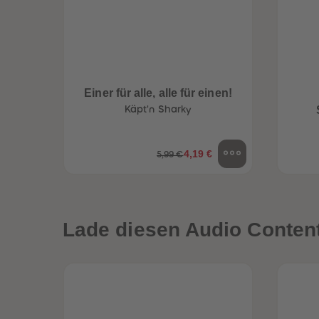
Einer für alle, alle für einen!
Käpt'n Sharky
4,19 €
5,99 €
Lade diesen Audio Content 
een
Neuheiten