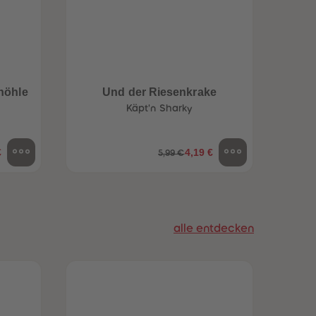
96
96
97
97
98
98
99
99
99+
99+
höhle
Und der Riesenkrake
Käpt'n Sharky
€
4,19 €
5,99 €
alle entdecken