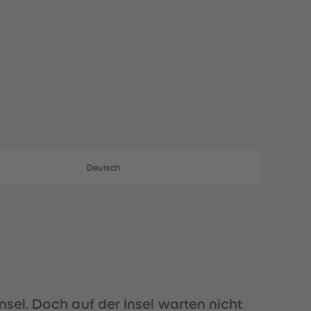
28
28
29
29
30
30
31
31
32
32
33
33
34
34
35
35
36
36
37
37
38
38
39
39
40
40
Deutsch
41
41
42
42
43
43
44
44
45
45
46
46
47
47
48
48
49
49
sel. Doch auf der Insel warten nicht
50
50