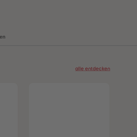
73
73
74
74
75
75
76
76
77
77
78
78
en
79
79
80
80
81
81
82
82
83
83
alle entdecken
84
84
85
85
86
86
87
87
88
88
89
89
90
90
91
91
92
92
93
93
94
94
95
95