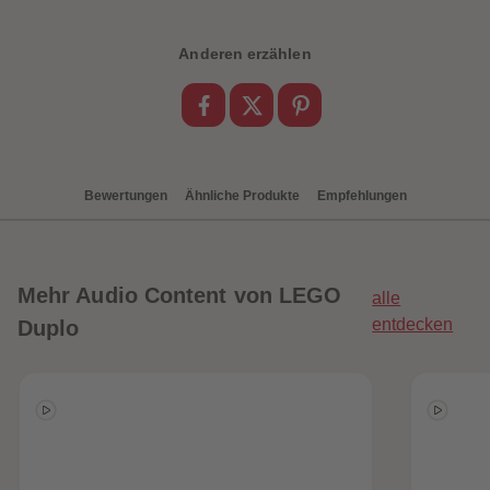
88
88
89
89
90
90
Anderen erzählen
91
91
92
92
93
93
94
94
95
95
96
96
97
97
98
98
Bewertungen
Ähnliche Produkte
Empfehlungen
99
99
99+
99+
Mehr
Audio Content von LEGO
alle
entdecken
Duplo