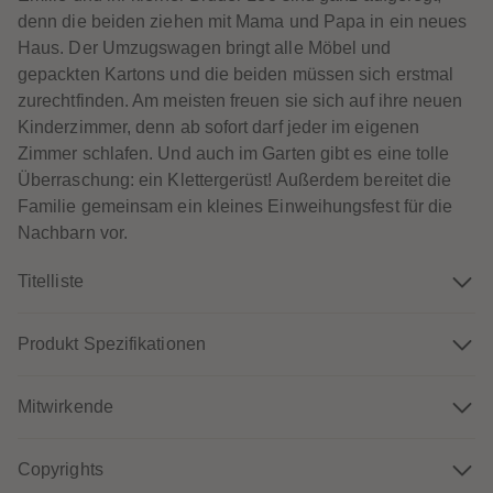
60
60
denn die beiden ziehen mit Mama und Papa in ein neues
61
61
62
62
Haus. Der Umzugswagen bringt alle Möbel und
63
63
gepackten Kartons und die beiden müssen sich erstmal
64
64
65
65
zurechtfinden. Am meisten freuen sie sich auf ihre neuen
66
66
Kinderzimmer, denn ab sofort darf jeder im eigenen
67
67
68
68
Zimmer schlafen. Und auch im Garten gibt es eine tolle
69
69
Überraschung: ein Klettergerüst! Außerdem bereitet die
70
70
71
71
Familie gemeinsam ein kleines Einweihungsfest für die
72
72
Nachbarn vor.
73
73
74
74
75
75
Titelliste
76
76
77
77
78
78
79
79
Produkt Spezifikationen
80
80
81
81
82
82
Mitwirkende
83
83
84
84
85
85
86
86
Copyrights
87
87