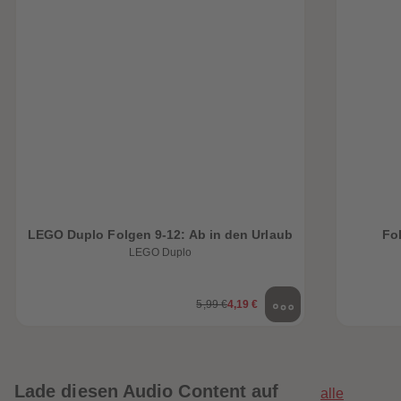
LEGO Duplo Folgen 9-12: Ab in den Urlaub
Fol
LEGO Duplo
5,99 €
4,19 €
Lade diesen Audio Content auf
alle