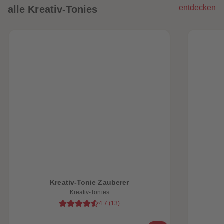
entdecken
alle Kreativ-Tonies
heiten
Kreativ-Tonie Zauberer
Kreativ-Tonies
4.7
(
13
)