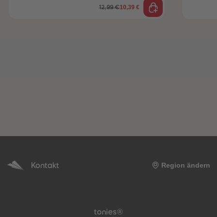
10,39 €
12,99 €
Kontakt
Region ändern
Meta-Navigation Footer
tonies®