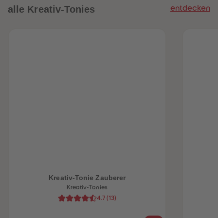
alle Kreativ-Tonies
entdecken
heiten
Kreativ-Tonie Zauberer
Kreativ-Tonies
4.7
(
13
)