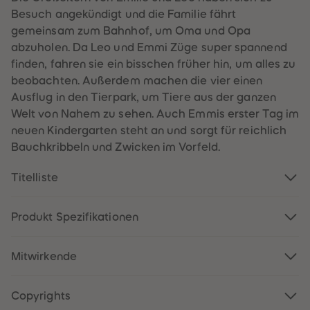
60
60
Besuch angekündigt und die Familie fährt
61
61
62
62
gemeinsam zum Bahnhof, um Oma und Opa
63
63
abzuholen. Da Leo und Emmi Züge super spannend
64
64
65
65
finden, fahren sie ein bisschen früher hin, um alles zu
66
66
beobachten. Außerdem machen die vier einen
67
67
68
68
Ausflug in den Tierpark, um Tiere aus der ganzen
69
69
Welt von Nahem zu sehen. Auch Emmis erster Tag im
70
70
71
71
neuen Kindergarten steht an und sorgt für reichlich
72
72
Bauchkribbeln und Zwicken im Vorfeld.
73
73
74
74
75
75
Titelliste
76
76
77
77
78
78
79
79
Produkt Spezifikationen
80
80
81
81
82
82
Mitwirkende
83
83
84
84
85
85
86
86
Copyrights
87
87