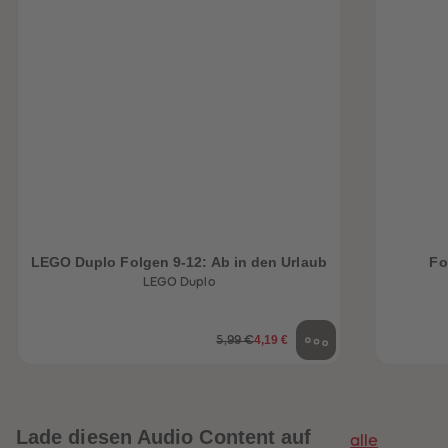
LEGO Duplo Folgen 9-12: Ab in den Urlaub
Fo
LEGO Duplo
4,19 €
5,99 €
Lade diesen Audio Content auf
alle