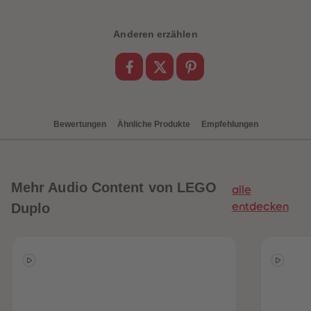
88
88
89
89
90
90
Anderen erzählen
91
91
92
92
93
93
94
94
95
95
96
96
97
97
98
98
Bewertungen
Ähnliche Produkte
Empfehlungen
99
99
99+
99+
Mehr
Audio Content von LEGO
alle
Duplo
entdecken