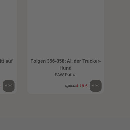
96
96
97
97
98
98
99
99
99+
99+
tt auf
Folgen 356-358: Al, der Trucker-
Folge
Hund
PAW Patrol
€
4,19 €
5,99 €