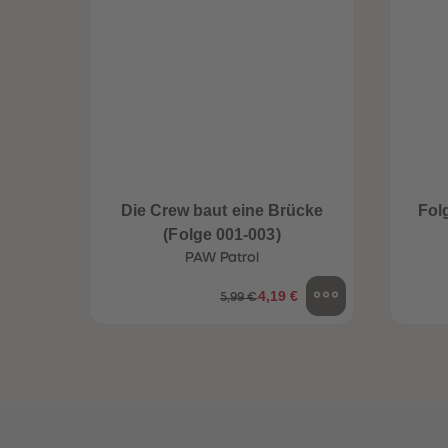
een
Neuheiten
Die Crew baut eine Brücke
Fol
(Folge 001-003)
PAW Patrol
4,19 €
5,99 €