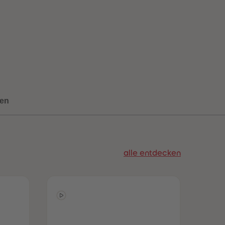
73
73
74
74
75
75
76
76
77
77
78
78
79
79
80
80
81
81
82
82
en
83
83
84
84
85
85
86
86
87
87
alle entdecken
88
88
89
89
90
90
91
91
92
92
93
93
94
94
95
95