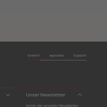
Meta-Navigation Footer
my
tonies®
tonies
Support
Unser Newsletter
Immer die neuesten Neuigkeiten