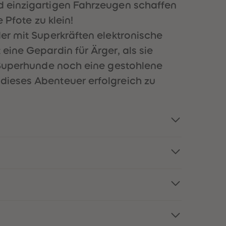
nd einzigartigen Fahrzeugen schaffen
51
51
52
52
 Pfote zu klein!
53
53
der mit Superkräften elektronische
54
54
55
55
eine Gepardin für Ärger, als sie
56
56
ie Superhunde noch eine gestohlene
57
57
58
58
 dieses Abenteuer erfolgreich zu
59
59
60
60
61
61
62
62
63
63
64
64
65
65
66
66
67
67
68
68
69
69
70
70
71
71
72
72