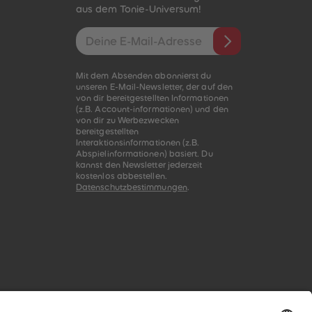
aus dem Tonie-Universum!
E-Mail-Addresse
Mit dem Absenden abonnierst du
unseren E-Mail-Newsletter, der auf den
von dir bereitgestellten Informationen
(z.B. Account-informationen) und den
von dir zu Werbezwecken
bereitgestellten
Interaktionsinformationen (z.B.
Abspielinformationen) basiert. Du
kannst den Newsletter jederzeit
kostenlos abbestellen.
Datenschutzbestimmungen
.