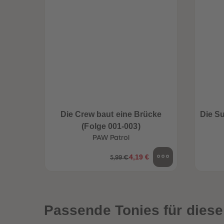
Die Crew baut eine Brücke
Die S
(Folge 001-003)
PAW Patrol
4,19 €
5,99 €
een
Neuheiten
Passende Tonies für diese