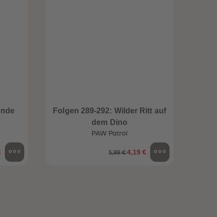
96
96
97
97
98
98
99
99
99+
99+
unde
Folgen 289-292: Wilder Ritt auf
Folge
dem Dino
PAW Patrol
€
4,19 €
5,99 €