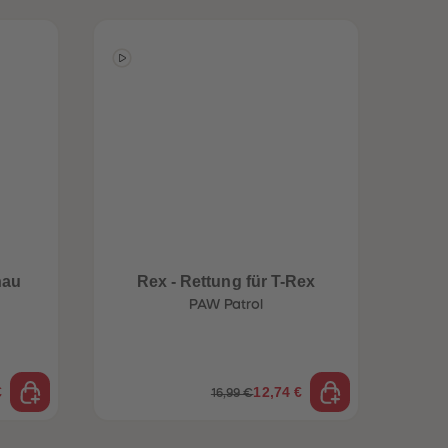
hau
Rex - Rettung für T-Rex
Li
PAW Patrol
€
12,74 €
16,99 €