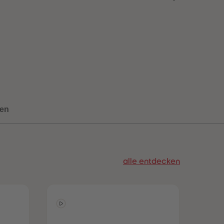
73
73
74
74
75
75
76
76
77
77
78
78
79
79
80
80
81
81
82
82
83
83
en
84
84
85
85
86
86
87
87
88
88
alle entdecken
89
89
90
90
91
91
92
92
93
93
94
94
95
95