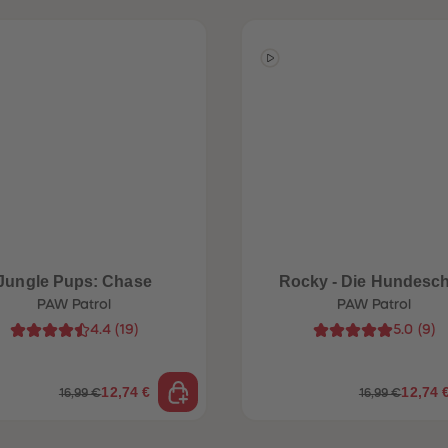
Jungle Pups: Chase
Rocky - Die Hundesc
PAW Patrol
PAW Patrol
4.4
(
19
)
5.0
(
9
)
12,74 €
12,74 
16,99 €
16,99 €