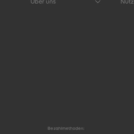
Über uns
Nütz
Bezahlmethoden: