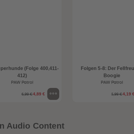
uperhunde (Folge 400,411-
Folgen 5-8: Der Fellfre
412)
Boogie
PAW Patrol
PAW Patrol
4,89 €
4,19 
6,99 €
5,99 €
n Audio Content