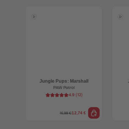
Jungle Pups: Marshall
PAW Patrol
4.9
(
12
)
12,74 €
16,99 €