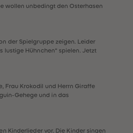
51
51
Sie wollen unbedingt den Osterhasen
52
52
53
53
54
54
55
55
56
56
57
57
on der Spielgruppe zeigen. Leider
58
58
 lustige Hühnchen“ spielen. Jetzt
59
59
60
60
61
61
62
62
63
63
64
64
 Frau Krokodil und Herrn Giraffe
65
65
66
66
nguin-Gehege und in das
67
67
68
68
69
69
70
70
71
71
72
72
n Kinderlieder vor. Die Kinder singen