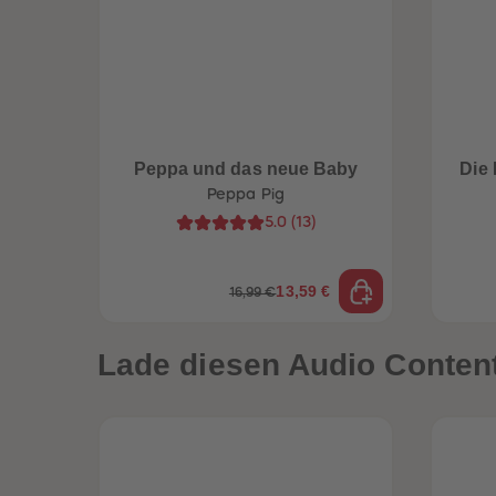
Peppa und das neue Baby
Die 
Peppa Pig
5.0
(
13
)
13,59 €
16,99 €
Lade diesen Audio Content 