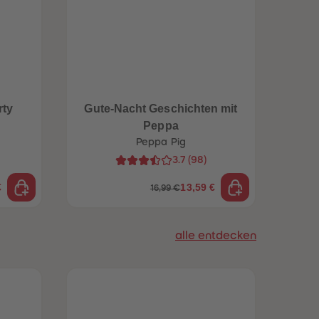
rty
Gute-Nacht Geschichten mit
Da
Peppa
Peppa Pig
3.7
(
98
)
€
13,59 €
16,99 €
alle entdecken