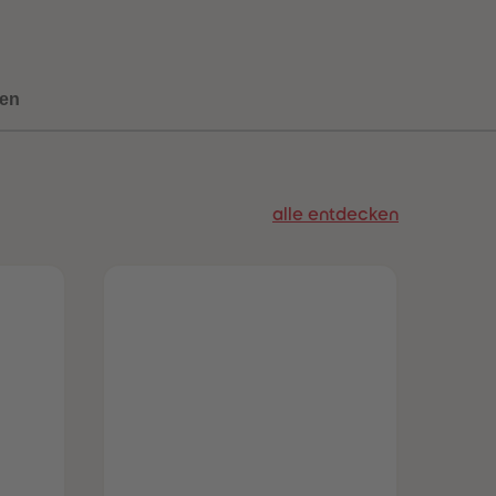
96
96
97
97
98
98
99
99
en
99+
99+
alle entdecken