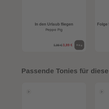
In den Urlaub fliegen
Folge 
Peppa Pig
3,89 €
5,99 €
een
Neuheiten
Passende Tonies für diese