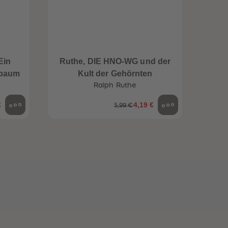
96
96
97
97
98
98
99
99
99+
99+
Ein
Ruthe, DIE HNO-WG und der
nbaum
Kult der Gehörnten
Ralph Ruthe
€
4,19 €
5,99 €