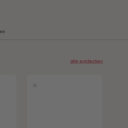
73
73
74
74
75
75
76
76
77
77
78
78
en
79
79
80
80
81
81
82
82
83
83
alle entdecken
84
84
85
85
86
86
87
87
88
88
89
89
90
90
91
91
92
92
93
93
94
94
95
95