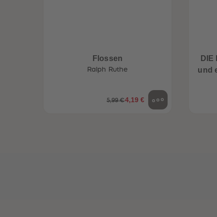
een
Neuheiten
Flossen
DIE 
Ralph Ruthe
und 
4,19 €
5,99 €