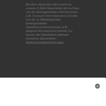
Mit dem Absenden abonnierst du
unseren E-Mail-Newsletter, der auf den
von dir bereitgestellten Informationen
(z.B. Account-informationen) und den
von dir zu Werbezwecken
bereitgestellten
Interaktionsinformationen (z.B.
Abspielinformationen) basiert. Du
kannst den Newsletter jederzeit
kostenlos abbestellen.
Datenschutzbestimmungen
.