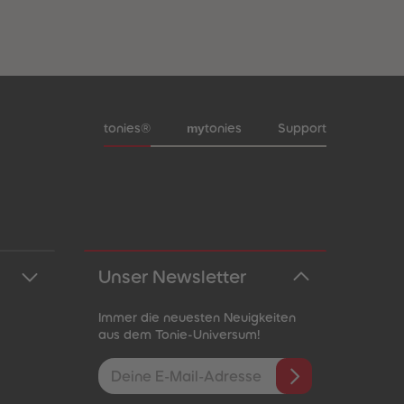
Meta-Navigation Footer
my
tonies®
tonies
Support
Unser Newsletter
Immer die neuesten Neuigkeiten
aus dem Tonie-Universum!
E-Mail-Addresse