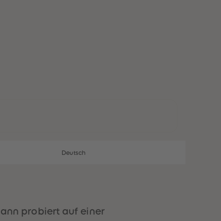
28
28
29
29
30
30
31
31
32
32
33
33
34
34
35
35
36
36
37
37
38
38
39
39
40
40
41
41
42
42
43
43
Deutsch
44
44
45
45
46
46
47
47
48
48
49
49
nn probiert auf einer
50
50