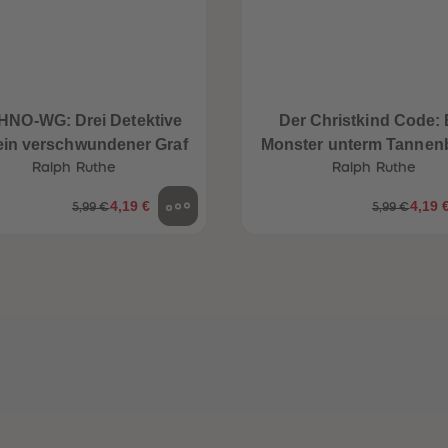
HNO-WG: Drei Detektive
Der Christkind Code: 
ein verschwundener Graf
Monster unterm Tanne
Ralph Ruthe
Ralph Ruthe
4,19 €
4,19 
5,99 €
5,99 €