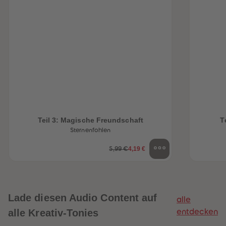
Teil 3: Magische Freundschaft
T
Sternenfohlen
4,19 €
5,99 €
Lade diesen Audio Content auf
alle
alle Kreativ-Tonies
entdecken