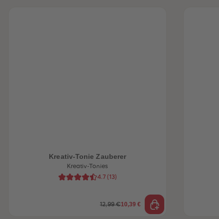
heiten
Kreativ-Tonie Zauberer
Kreativ-Tonies
4.7
(
13
)
10,39 €
12,99 €