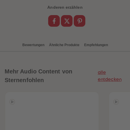
88
88
89
89
Anderen erzählen
90
90
91
91
92
92
93
93
94
94
95
95
96
96
97
97
Bewertungen
Ähnliche Produkte
Empfehlungen
98
98
99
99
99+
99+
Mehr
Audio Content von
alle
Sternenfohlen
entdecken