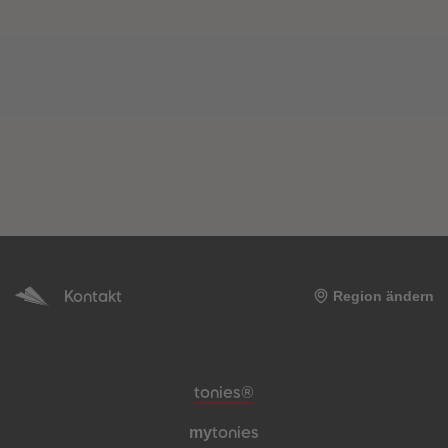
Kontakt
Region ändern
Meta-Navigation Footer
tonies®
my
tonies