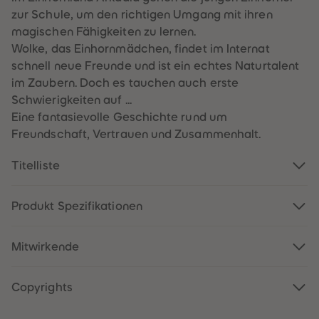
60
60
zur Schule, um den richtigen Umgang mit ihren
61
61
62
62
magischen Fähigkeiten zu lernen.
63
63
Wolke, das Einhornmädchen, findet im Internat
64
64
65
65
schnell neue Freunde und ist ein echtes Naturtalent
66
66
im Zaubern. Doch es tauchen auch erste
67
67
68
68
Schwierigkeiten auf ...
69
69
Eine fantasievolle Geschichte rund um
70
70
71
71
Freundschaft, Vertrauen und Zusammenhalt.
72
72
73
73
74
74
Titelliste
75
75
76
76
77
77
Produkt Spezifikationen
78
78
79
79
80
80
81
81
Mitwirkende
82
82
83
83
84
84
Copyrights
85
85
86
86
87
87